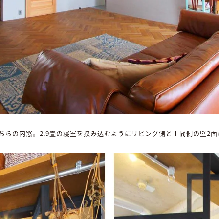
ちらの内窓。2.9畳の寝室を挟み込むようにリビング側と土間側の壁2