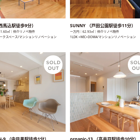
 （西馬込駅徒歩9分）
SUNNY （戸田公園駅徒歩11分）
1.60㎡｜仲介リノベ物件
ー万円｜62.93㎡｜仲介リノベ物件
+ワークスペース/マンションリノベーション
1LDK +WIC+DOMA/マンションリノベーション
N-9 （中目黒駅徒歩1分）
organic-13 （高井戸駅徒歩10分）