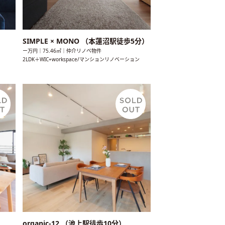
SIMPLE × MONO （本蓮沼駅徒歩5分）
ー万円｜75.46㎡｜仲介リノベ物件
2LDK＋WIC+workspace/マンションリノベーション
organic-12 （池上駅徒歩10分）