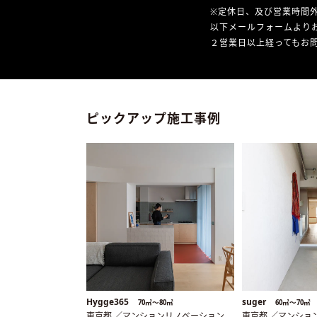
※定休日、及び営業時間
以下メールフォームより
２営業日以上経ってもお問
ピックアップ施工事例
Hygge365
suger
70㎡〜80㎡
60㎡〜70㎡
東京都 ／マンションリノベーション
東京都 ／マンショ