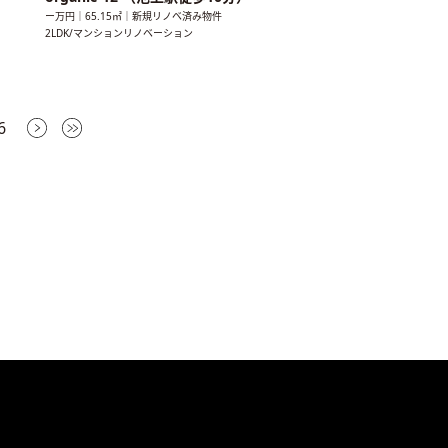
ー万円｜65.15㎡｜新規リノベ済み物件
2LDK/マンションリノベーション
6