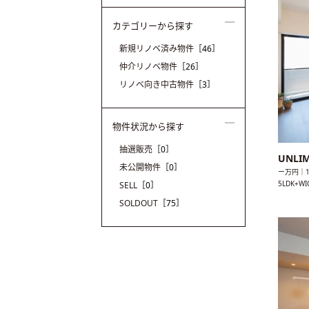
カテゴリーから探す
新規リノベ済み物件
［46］
仲介リノベ物件
［26］
リノベ向き中古物件
［3］
物件状況から探す
抽選販売
［0］
UNLI
未公開物件
［0］
ー万円｜1
5LDK+
SELL
［0］
SOLDOUT
［75］