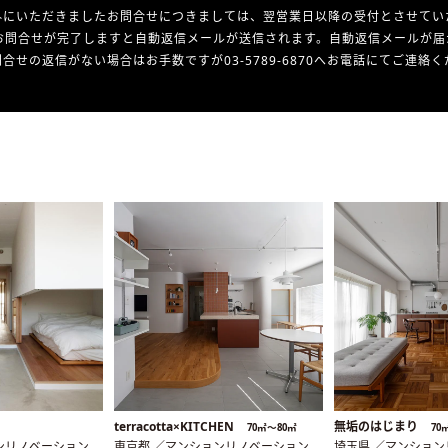
外にいただきましたお問合せにつきましては、翌営業日以降の受付とさせてい
お問合せが完了しますと自動返信メールが送信されます。自動返信メールが届
合せの返信がない場合はお手数ですが03-5789-6870へお電話にてご連絡
terracotta×KITCHEN
無垢のはじまり
70㎡〜80㎡
70
ンリノベーション
東京都 ／マンションリノベーション
埼玉県 ／マンショ