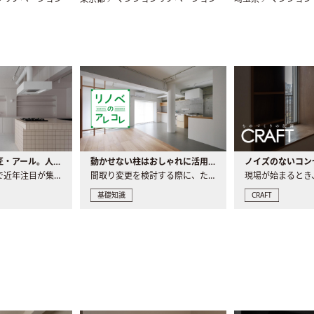
大注目の建築意匠・アール。人気の理由と空間に取り入れるポイント
動かせない柱はおしゃれに活用！柱を魅せるリノベーション(リノベ)4選
ノイズのないコン
リノベーションで近年注目が集まる建築意匠の一つであるアール..
間取り変更を検討する際に、たびたび皆さんの頭を悩ませる動か..
基礎知識
CRAFT