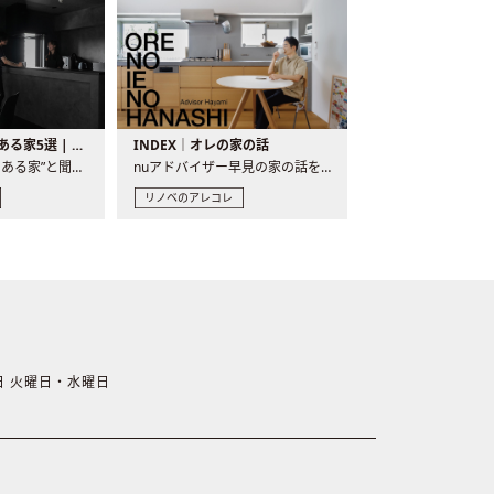
バーカウンターのある家5選 | 日常に馴染む“距離の近い”キッチンとは
INDEX｜オレの家の話
“バーカウンターのある家”と聞くと、少し特別な、大人のための..
nuアドバイザー早見の家の話を、全4話でお届け。リノベーションを..
リノベのアレコレ
休日 火曜日・水曜日