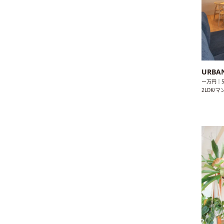
URBA
ー万円｜5
2LDK/