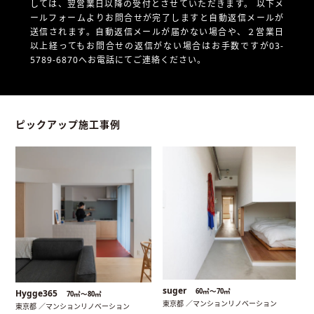
しては、翌営業日以降の受付とさせていただきます。
以下メ
ールフォームよりお問合せが完了しますと自動返信メールが
送信されます。自動返信メールが届かない場合や、
２営業日
以上経ってもお問合せの返信がない場合はお手数ですが03-
5789-6870へお電話にてご連絡ください。
ピックアップ施工事例
suger
60㎡〜70㎡
Hygge365
70㎡〜80㎡
東京都 ／マンションリノベーション
東京都 ／マンションリノベーション