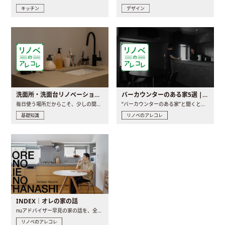
キッチン
デザイン
洗面所・洗面台リノベーションの事例と間取りアイデア
バーカウンターのある家5選 | 日常に馴染む“距離の近い”キッチンとは
毎日使う場所だからこそ、少しの間取りの工夫や素材の選び方で..
“バーカウンターのある家”と聞くと、少し特別な、大人のための..
基礎知識
リノベのアレコレ
INDEX｜オレの家の話
nuアドバイザー早見の家の話を、全4話でお届け。リノベーションを..
リノベのアレコレ