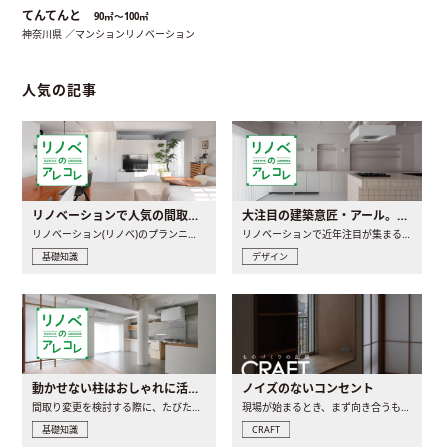
てんてんと
90㎡〜100㎡
神奈川県 ／マンションリノベーション
人気の記事
リノベーションで人気の間取りとは？トレンドの間取りと実例を徹底解説
大注目の建築意匠・アール。人気の理由と空間に取り入れるポイント
リノベーション(リノベ)のプランニングで一番最初に決めるのは..
リノベーションで近年注目が集まる建築意匠の一つであるアール..
基礎知識
デザイン
動かせない柱はおしゃれに活用！柱を魅せるリノベーション(リノベ)4選
ノイズのないコンセント
間取り変更を検討する際に、たびたび皆さんの頭を悩ませる動か..
現場が始まるとき、まず向き合うものの一つがコンセントです..
基礎知識
CRAFT