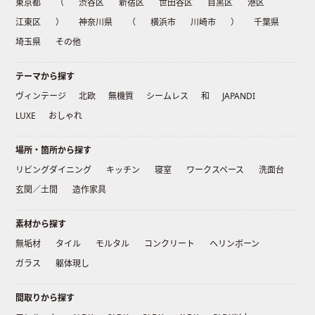
東京都
（
渋谷区
新宿区
世田谷区
目黒区
港区
江東区
）
神奈川県
（
横浜市
川崎市
）
千葉県
埼玉県
その他
テーマから探す
ヴィンテージ
北欧
無機質
シームレス
和
JAPANDI
LUXE
おしゃれ
場所・箇所から探す
リビングダイニング
キッチン
寝室
ワークスペース
洗面台
玄関／土間
造作家具
素材から探す
無垢材
タイル
モルタル
コンクリート
ヘリンボーン
ガラス
躯体現し
間取りから探す