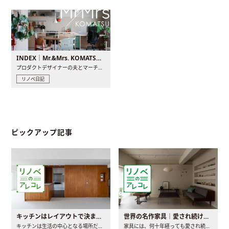
INDEX｜Mr.&Mrs. KOMATSU renovation diary
プロダクトデザイナーの夫とマーチャンダイザーの妻が、夫婦で..
リノベ日記
ピックアップ記事
キッチンはレイアウトで決まる。後悔しないための考え方と選び方
世界の名作家具｜愛され続ける理由と一生モノとの出会い方
キッチンは生活の中心となる場所だからこそ、家の中のどこに置..
家具には、何十年経っても愛され続ける「名作」と呼ばれるもの..