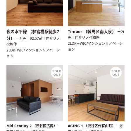
夜の水平線 （参宮橋駅徒歩7
Timber （練馬区南大泉）
ー万
円｜仲介リノベ物件
分）
ー万円｜92.57㎡｜仲介リノ
2LDK＋WIC/マンションリノベーシ
ベ物件
ョン
2LDK+WIC/マンションリノベーシ
ョン
Mid-Century-2 （渋谷区広尾）
AGING-1 （渋谷区代官山町）
ー
ー万