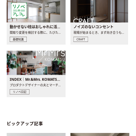
動かせない柱はおしゃれに活用！柱を魅せるリノベーション(リノベ)4選
ノイズのないコンセント
間取り変更を検討する際に、たびたび皆さんの頭を悩ませる動か..
現場が始まるとき、まず向き合うものの一つがコンセントです..
基礎知識
CRAFT
INDEX｜Mr.&Mrs. KOMATSU renovation diary
プロダクトデザイナーの夫とマーチャンダイザーの妻が、夫婦で..
リノベ日記
ピックアップ記事