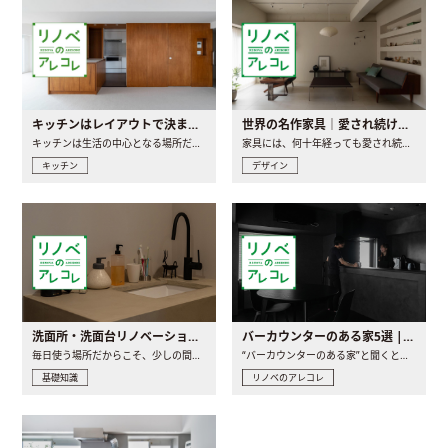
キッチンはレイアウトで決まる。後悔しないための考え方と選び方
世界の名作家具｜愛され続ける理由と一生モノとの出会い方
キッチンは生活の中心となる場所だからこそ、家の中のどこに置..
家具には、何十年経っても愛され続ける「名作」と呼ばれるもの..
キッチン
デザイン
洗面所・洗面台リノベーションの事例と間取りアイデア
バーカウンターのある家5選 | 日常に馴染む“距離の近い”キッチンとは
毎日使う場所だからこそ、少しの間取りの工夫や素材の選び方で..
“バーカウンターのある家”と聞くと、少し特別な、大人のための..
基礎知識
リノベのアレコレ