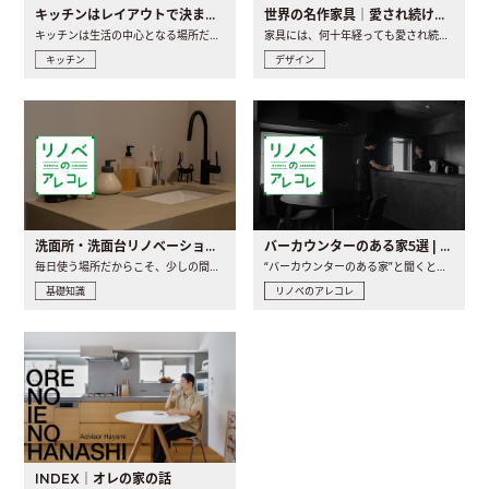
キッチンはレイアウトで決まる。後悔しないための考え方と選び方
世界の名作家具｜愛され続ける理由と一生モノとの出会い方
キッチンは生活の中心となる場所だからこそ、家の中のどこに置..
家具には、何十年経っても愛され続ける「名作」と呼ばれるもの..
キッチン
デザイン
洗面所・洗面台リノベーションの事例と間取りアイデア
バーカウンターのある家5選 | 日常に馴染む“距離の近い”キッチンとは
毎日使う場所だからこそ、少しの間取りの工夫や素材の選び方で..
“バーカウンターのある家”と聞くと、少し特別な、大人のための..
基礎知識
リノベのアレコレ
INDEX｜オレの家の話