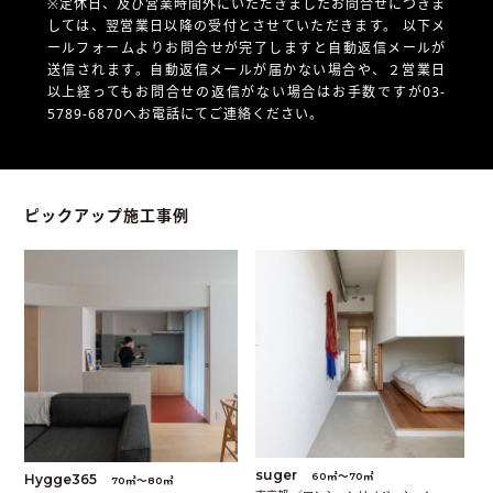
※定休日、及び営業時間外にいただきましたお問合せにつきま
しては、翌営業日以降の受付とさせていただきます。
以下メ
ールフォームよりお問合せが完了しますと自動返信メールが
送信されます。自動返信メールが届かない場合や、
２営業日
以上経ってもお問合せの返信がない場合はお手数ですが03-
5789-6870へお電話にてご連絡ください。
ピックアップ施工事例
suger
60㎡〜70㎡
Hygge365
70㎡〜80㎡