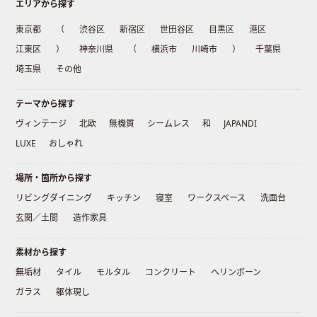
エリアから探す
東京都
（
渋谷区
新宿区
世田谷区
目黒区
港区
江東区
）
神奈川県
（
横浜市
川崎市
）
千葉県
埼玉県
その他
テーマから探す
ヴィンテージ
北欧
無機質
シームレス
和
JAPANDI
LUXE
おしゃれ
場所・箇所から探す
リビングダイニング
キッチン
寝室
ワークスペース
洗面台
玄関／土間
造作家具
素材から探す
無垢材
タイル
モルタル
コンクリート
ヘリンボーン
ガラス
躯体現し