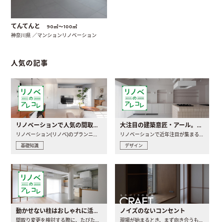
てんてんと
90㎡〜100㎡
神奈川県 ／マンションリノベーション
人気の記事
リノベーションで人気の間取りとは？トレンドの間取りと実例を徹底解説
大注目の建築意匠・アール。人気の理由と空間に取り入れるポイント
リノベーション(リノベ)のプランニングで一番最初に決めるのは..
リノベーションで近年注目が集まる建築意匠の一つであるアール..
基礎知識
デザイン
動かせない柱はおしゃれに活用！柱を魅せるリノベーション(リノベ)4選
ノイズのないコンセント
間取り変更を検討する際に、たびたび皆さんの頭を悩ませる動か..
現場が始まるとき、まず向き合うものの一つがコンセントです..