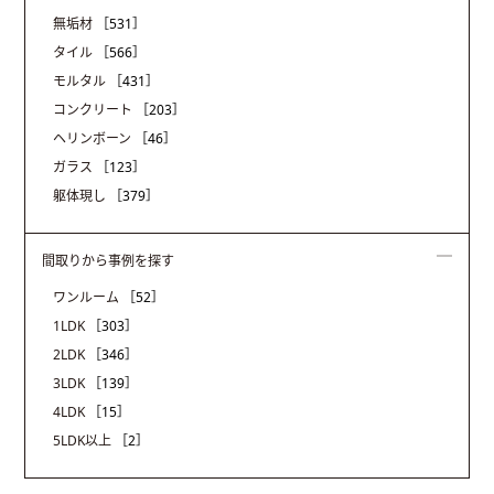
無垢材
［531］
タイル
［566］
モルタル
［431］
コンクリート
［203］
ヘリンボーン
［46］
ガラス
［123］
躯体現し
［379］
間取りから事例を探す
ワンルーム
［52］
1LDK
［303］
2LDK
［346］
3LDK
［139］
4LDK
［15］
5LDK以上
［2］