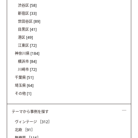
渋谷区
[58]
新宿区
[33]
世田谷区
[89]
目黒区
[41]
港区
[49]
江東区
[72]
神奈川県
[184]
横浜市
[84]
川崎市
[72]
千葉県
[51]
埼玉県
[64]
その他
[1]
テーマから事例を探す
ヴィンテージ
［312］
北欧
［91］
無機質
［116］