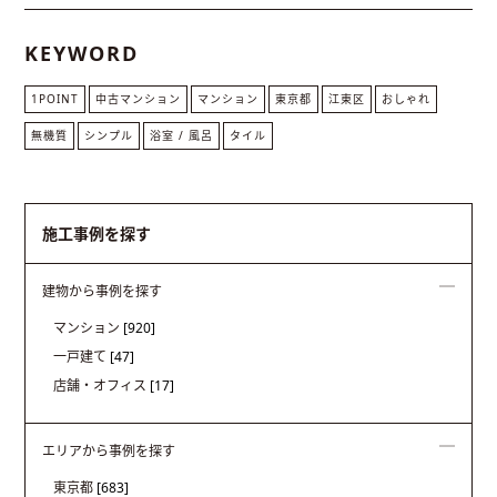
KEYWORD
1POINT
中古マンション
マンション
東京都
江東区
おしゃれ
無機質
シンプル
浴室 / 風呂
タイル
施工事例を探す
建物から事例を探す
マンション
[920]
一戸建て
[47]
店舗・オフィス
[17]
エリアから事例を探す
東京都
[683]