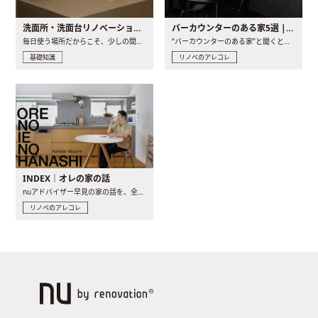
洗面所・洗面台リノベーションの事例と間取りアイデア
バーカウンターのある家5選 | 日常に馴染む“距離の近い”キッチンとは
毎日使う場所だからこそ、少しの間取りの工夫や素材の選び方で..
“バーカウンターのある家”と聞くと、少し特別な、大人のための..
基礎知識
リノベのアレコレ
INDEX｜オレの家の話
nuアドバイザー早見の家の話を、全4話でお届け。リノベーションを..
リノベのアレコレ