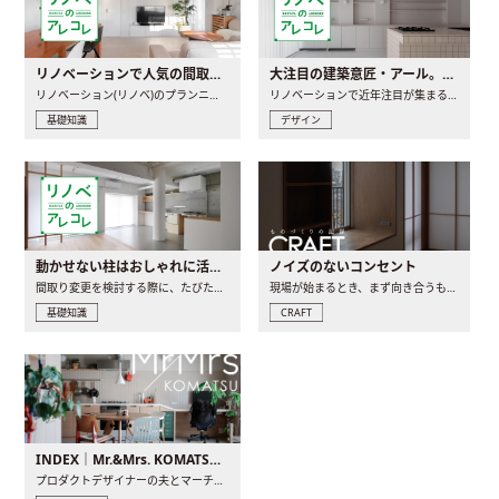
リノベーションで人気の間取りとは？トレンドの間取りと実例を徹底解説
大注目の建築意匠・アール。人気の理由と空間に取り入れるポイント
リノベーション(リノベ)のプランニングで一番最初に決めるのは..
リノベーションで近年注目が集まる建築意匠の一つであるアール..
基礎知識
デザイン
動かせない柱はおしゃれに活用！柱を魅せるリノベーション(リノベ)4選
ノイズのないコンセント
間取り変更を検討する際に、たびたび皆さんの頭を悩ませる動か..
現場が始まるとき、まず向き合うものの一つがコンセントです..
基礎知識
CRAFT
INDEX｜Mr.&Mrs. KOMATSU renovation diary
プロダクトデザイナーの夫とマーチャンダイザーの妻が、夫婦で..