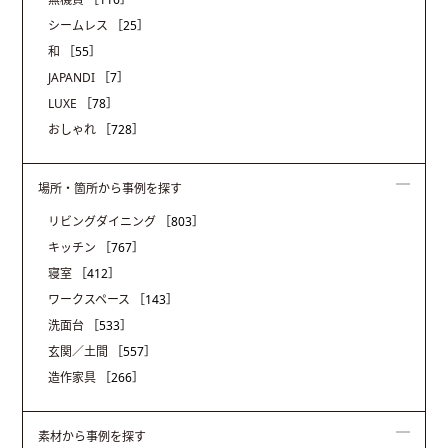
シームレス
［25］
和
［55］
JAPANDI
［7］
LUXE
［78］
おしゃれ
［728］
場所・箇所から事例を探す
リビングダイニング
［803］
キッチン
［767］
寝室
［412］
ワークスペース
［143］
洗面台
［533］
玄関／土間
［557］
造作家具
［266］
素材から事例を探す