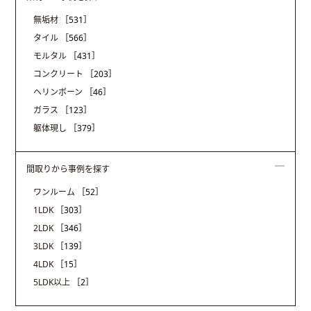
無垢材
［531］
タイル
［566］
モルタル
［431］
コンクリート
［203］
ヘリンボーン
［46］
ガラス
［123］
躯体現し
［379］
間取りから事例を探す
ワンルーム
［52］
1LDK
［303］
2LDK
［346］
3LDK
［139］
4LDK
［15］
5LDK以上
［2］