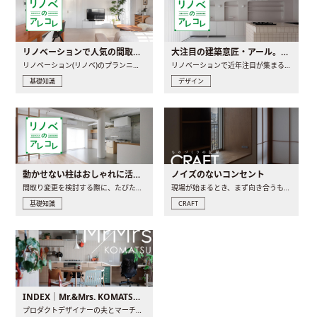
リノベーションで人気の間取りとは？トレンドの間取りと実例を徹底解説
大注目の建築意匠・アール。人気の理由と空間に取り入れるポイント
リノベーション(リノベ)のプランニングで一番最初に決めるのは..
リノベーションで近年注目が集まる建築意匠の一つであるアール..
基礎知識
デザイン
動かせない柱はおしゃれに活用！柱を魅せるリノベーション(リノベ)4選
ノイズのないコンセント
間取り変更を検討する際に、たびたび皆さんの頭を悩ませる動か..
現場が始まるとき、まず向き合うものの一つがコンセントです..
基礎知識
CRAFT
INDEX｜Mr.&Mrs. KOMATSU renovation diary
プロダクトデザイナーの夫とマーチャンダイザーの妻が、夫婦で..