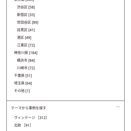
渋谷区
[58]
新宿区
[33]
世田谷区
[89]
目黒区
[41]
港区
[49]
江東区
[72]
神奈川県
[184]
横浜市
[84]
川崎市
[72]
千葉県
[51]
埼玉県
[64]
その他
[1]
テーマから事例を探す
ヴィンテージ
［312］
北欧
［91］