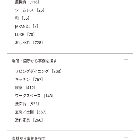
無機質
［116］
シームレス
［25］
和
［55］
JAPANDI
［7］
LUXE
［78］
おしゃれ
［728］
場所・箇所から事例を探す
リビングダイニング
［803］
キッチン
［767］
寝室
［412］
ワークスペース
［143］
洗面台
［533］
玄関／土間
［557］
造作家具
［266］
素材から事例を探す