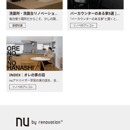
洗面所・洗面台リノベーションの事例と間取りアイデア
バーカウンターのある家5選 | 日常に馴染む“距離の近い”キッチンとは
毎日使う場所だからこそ、少しの間取りの工夫や素材の選び方で..
“バーカウンターのある家”と聞くと、少し特別な、大人のための..
基礎知識
リノベのアレコレ
INDEX｜オレの家の話
nuアドバイザー早見の家の話を、全4話でお届け。リノベーションを..
リノベのアレコレ