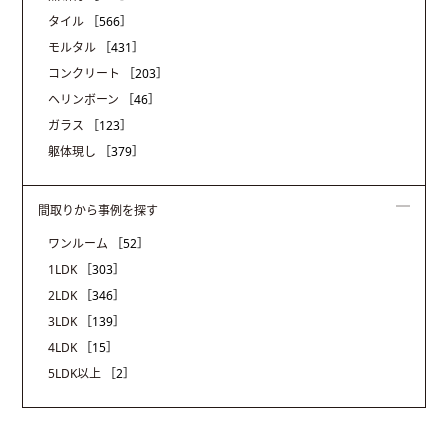
タイル
［566］
モルタル
［431］
コンクリート
［203］
ヘリンボーン
［46］
ガラス
［123］
躯体現し
［379］
間取りから事例を探す
ワンルーム
［52］
1LDK
［303］
2LDK
［346］
3LDK
［139］
4LDK
［15］
5LDK以上
［2］