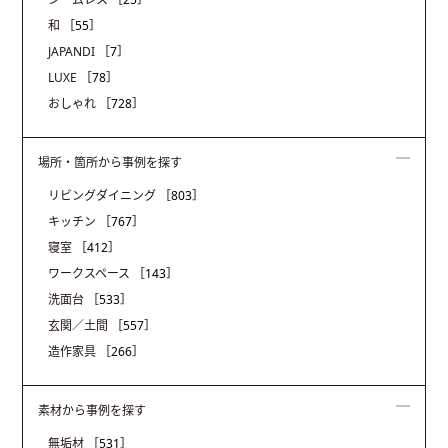
和
［55］
JAPANDI
［7］
LUXE
［78］
おしゃれ
［728］
場所・箇所から事例を探す
リビングダイニング
［803］
キッチン
［767］
寝室
［412］
ワークスペース
［143］
洗面台
［533］
玄関／土間
［557］
造作家具
［266］
素材から事例を探す
無垢材
［531］