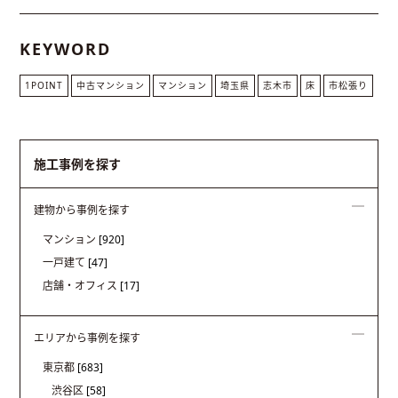
KEYWORD
1POINT
中古マンション
マンション
埼玉県
志木市
床
市松張り
施工事例を探す
建物から事例を探す
マンション
[920]
一戸建て
[47]
店舗・オフィス
[17]
エリアから事例を探す
東京都
[683]
渋谷区
[58]