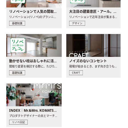
リノベーションで人気の間取りとは？トレンドの間取りと実例を徹底解説
大注目の建築意匠・アール。人気の理由と空間に取り入れるポイント
リノベーション(リノベ)のプランニングで一番最初に決めるのは..
リノベーションで近年注目が集まる建築意匠の一つであるアール..
基礎知識
デザイン
動かせない柱はおしゃれに活用！柱を魅せるリノベーション(リノベ)4選
ノイズのないコンセント
間取り変更を検討する際に、たびたび皆さんの頭を悩ませる動か..
現場が始まるとき、まず向き合うものの一つがコンセントです..
基礎知識
CRAFT
INDEX｜Mr.&Mrs. KOMATSU renovation diary
プロダクトデザイナーの夫とマーチャンダイザーの妻が、夫婦で..
リノベ日記