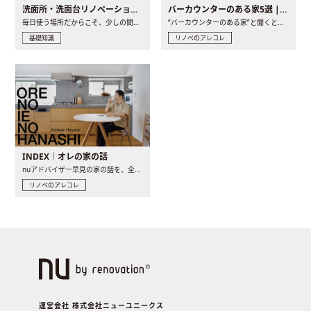
洗面所・洗面台リノベーションの事例と間取りアイデア
バーカウンターのある家5選 | 日常に馴染む“距離の近い”キッチンとは
毎日使う場所だからこそ、少しの間取りの工夫や素材の選び方で..
“バーカウンターのある家”と聞くと、少し特別な、大人のための..
基礎知識
リノベのアレコレ
INDEX｜オレの家の話
nuアドバイザー早見の家の話を、全4話でお届け。リノベーションを..
リノベのアレコレ
運営会社 株式会社ニューユニークス