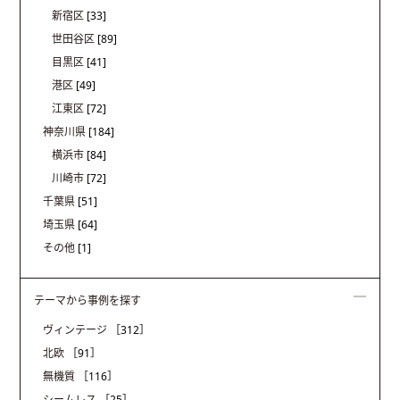
新宿区
[33]
世田谷区
[89]
目黒区
[41]
港区
[49]
江東区
[72]
神奈川県
[184]
横浜市
[84]
川崎市
[72]
千葉県
[51]
埼玉県
[64]
その他
[1]
テーマから事例を探す
ヴィンテージ
［312］
北欧
［91］
無機質
［116］
シームレス
［25］