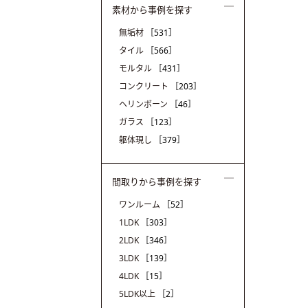
素材から事例を探す
無垢材
［531］
タイル
［566］
モルタル
［431］
コンクリート
［203］
ヘリンボーン
［46］
ガラス
［123］
躯体現し
［379］
間取りから事例を探す
ワンルーム
［52］
1LDK
［303］
2LDK
［346］
3LDK
［139］
4LDK
［15］
5LDK以上
［2］