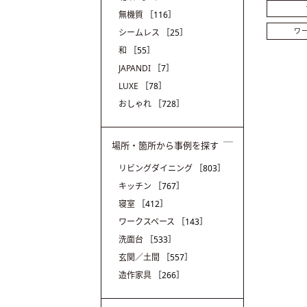
無機質
［116］
ワ
シームレス
［25］
和
［55］
JAPANDI
［7］
LUXE
［78］
おしゃれ
［728］
場所・箇所から事例を探す
リビングダイニング
［803］
キッチン
［767］
寝室
［412］
ワークスペース
［143］
洗面台
［533］
玄関／土間
［557］
造作家具
［266］