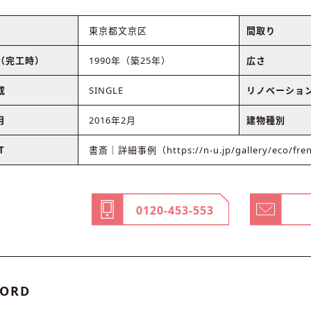
東京都文京区
間取り
（完工時）
1990年（築25年）
広さ
成
SINGLE
リノベーショ
月
2016年2月
建物種別
T
書斎｜詳細事例（https://n-u.jp/gallery/eco/fre
0120-453-553
ORD