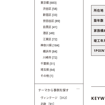
東京都
[683]
渋谷区
[58]
所在地
新宿区
[33]
築年数
世田谷区
[89]
目黒区
[41]
家族構
港区
[49]
江東区
[72]
竣工年
神奈川県
[184]
1POIN
横浜市
[84]
川崎市
[72]
千葉県
[51]
埼玉県
[64]
その他
[1]
テーマから事例を探す
KEYW
ヴィンテージ
［312］
北欧
［91］