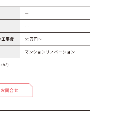
ー
ー
ン工事費
55万円〜
マンションリノベーション
nch/）
お問合せ