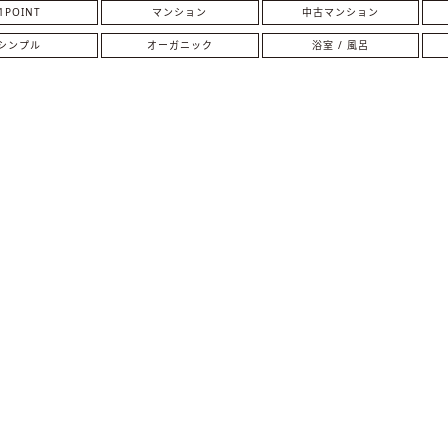
1POINT
マンション
中古マンション
シンプル
オーガニック
浴室 / 風呂