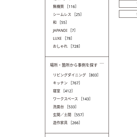
無機質
［116］
シームレス
［25］
和
［55］
JAPANDI
［7］
LUXE
［78］
おしゃれ
［728］
場所・箇所から事例を探す
リビングダイニング
［803］
キッチン
［767］
寝室
［412］
ワークスペース
［143］
洗面台
［533］
玄関／土間
［557］
造作家具
［266］