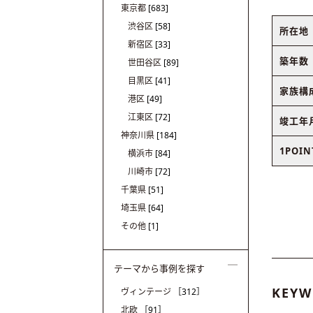
東京都
[683]
渋谷区
[58]
所在地
新宿区
[33]
築年数
世田谷区
[89]
目黒区
[41]
家族構
港区
[49]
江東区
[72]
竣工年
神奈川県
[184]
1POIN
横浜市
[84]
川崎市
[72]
千葉県
[51]
埼玉県
[64]
その他
[1]
テーマから事例を探す
KEYW
ヴィンテージ
［312］
北欧
［91］