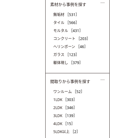
素材から事例を探す
無垢材
［531］
タイル
［566］
モルタル
［431］
コンクリート
［203］
ヘリンボーン
［46］
ガラス
［123］
躯体現し
［379］
間取りから事例を探す
ワンルーム
［52］
1LDK
［303］
2LDK
［346］
3LDK
［139］
4LDK
［15］
5LDK以上
［2］