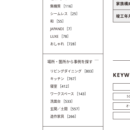
家族構
無機質
［116］
シームレス
［25］
竣工年
和
［55］
JAPANDI
［7］
LUXE
［78］
おしゃれ
［728］
場所・箇所から事例を探す
リビングダイニング
［803］
KEYW
キッチン
［767］
寝室
［412］
ワークスペース
［143］
5
洗面台
［533］
オ
玄関／土間
［557］
造作家具
［266］