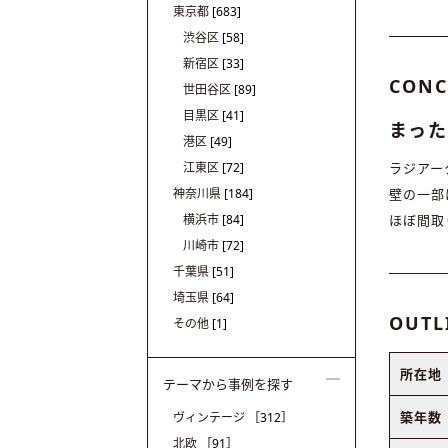
東京都
[683]
渋谷区
[58]
新宿区
[33]
CONC
世田谷区
[89]
目黒区
[41]
まった
港区
[49]
江東区
[72]
ラジアー
神奈川県
[184]
壁の一部
横浜市
[84]
ほぼ間取
川崎市
[72]
千葉県
[51]
埼玉県
[64]
OUTL
その他
[1]
所在地
テーマから事例を探す
築年数
ヴィンテージ
［312］
北欧
［91］