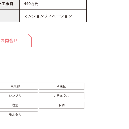
ン工事費
440万円
マンションリノベーション
お問合せ
東京都
江東区
シンプル
ナチュラル
寝室
収納
モルタル