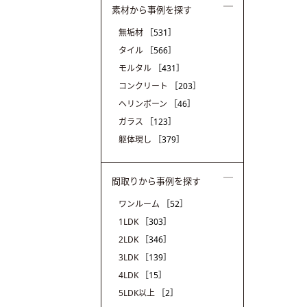
素材から事例を探す
無垢材
［531］
タイル
［566］
モルタル
［431］
コンクリート
［203］
ヘリンボーン
［46］
ガラス
［123］
躯体現し
［379］
間取りから事例を探す
ワンルーム
［52］
1LDK
［303］
2LDK
［346］
3LDK
［139］
4LDK
［15］
5LDK以上
［2］