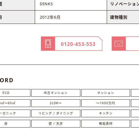
成
DINKS
リノベーショ
月
2012年6月
建物種別
0120-453-553
ORD
ECO
中古マンション
マンション
0㎡〜60㎡
2LDK〜
〜1000万円
ーガニック
リビング / ダイニング
キッチン
床
壁 / 天井
無垢素材