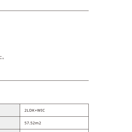
に。
2LDK+WIC
57.52m2