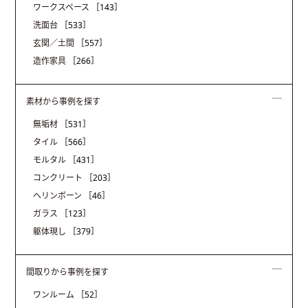
ワークスペース
［143］
洗面台
［533］
玄関／土間
［557］
造作家具
［266］
素材から事例を探す
無垢材
［531］
タイル
［566］
モルタル
［431］
コンクリート
［203］
ヘリンボーン
［46］
ガラス
［123］
躯体現し
［379］
間取りから事例を探す
ワンルーム
［52］