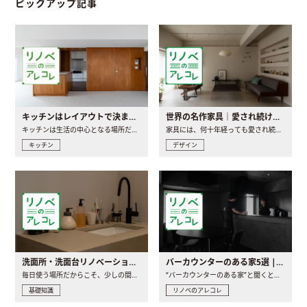
ピックアップ記事
キッチンはレイアウトで決まる。後悔しないための考え方と選び方
世界の名作家具｜愛され続ける理由と一生モノとの出会い方
キッチンは生活の中心となる場所だからこそ、家の中のどこに置..
家具には、何十年経っても愛され続ける「名作」と呼ばれるもの..
キッチン
デザイン
洗面所・洗面台リノベーションの事例と間取りアイデア
バーカウンターのある家5選 | 日常に馴染む“距離の近い”キッチンとは
毎日使う場所だからこそ、少しの間取りの工夫や素材の選び方で..
“バーカウンターのある家”と聞くと、少し特別な、大人のための..
基礎知識
リノベのアレコレ