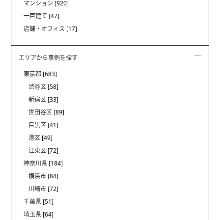
マンション
[920]
一戸建て
[47]
店舗・オフィス
[17]
エリアから事例を探す
東京都
[683]
渋谷区
[58]
新宿区
[33]
世田谷区
[89]
目黒区
[41]
港区
[49]
江東区
[72]
神奈川県
[184]
横浜市
[84]
川崎市
[72]
千葉県
[51]
埼玉県
[64]