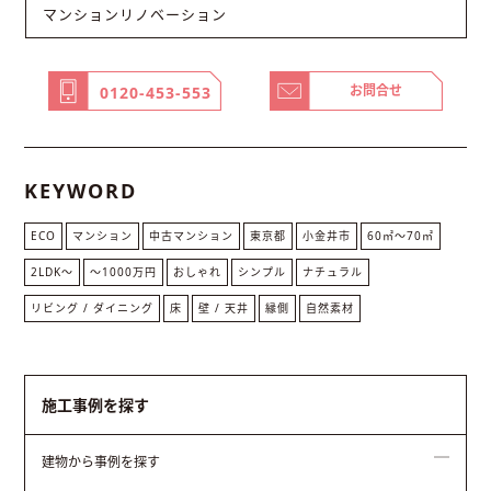
マンションリノベーション
お問合せ
0120-453-553
KEYWORD
ECO
マンション
中古マンション
東京都
小金井市
60㎡〜70㎡
2LDK〜
〜1000万円
おしゃれ
シンプル
ナチュラル
リビング / ダイニング
床
壁 / 天井
縁側
自然素材
施工事例を探す
建物から事例を探す