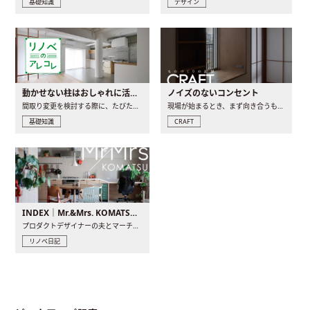
基礎知識
デザイン
動かせない柱はおしゃれに活用！柱を魅せるリノベーション(リノベ)4選
ノイズのないコンセント
間取り変更を検討する際に、たびたび皆さんの頭を悩ませる動か..
現場が始まるとき、まず向き合うものの一つがコンセントです..
基礎知識
CRAFT
INDEX｜Mr.&Mrs. KOMATSU renovation diary
プロダクトデザイナーの夫とマーチャンダイザーの妻が、夫婦で..
リノベ日記