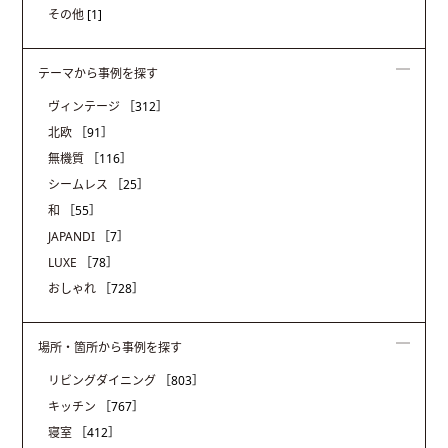
その他
[1]
テーマから事例を探す
ヴィンテージ
［312］
北欧
［91］
無機質
［116］
シームレス
［25］
和
［55］
JAPANDI
［7］
LUXE
［78］
おしゃれ
［728］
場所・箇所から事例を探す
リビングダイニング
［803］
キッチン
［767］
寝室
［412］