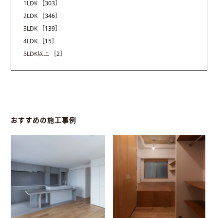
1LDK
［303］
2LDK
［346］
3LDK
［139］
4LDK
［15］
5LDK以上
［2］
おすすめの施工事例