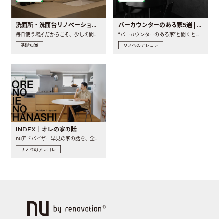
洗面所・洗面台リノベーションの事例と間取りアイデア
バーカウンターのある家5選 | 日常に馴染む“距離の近い”キッチンとは
毎日使う場所だからこそ、少しの間取りの工夫や素材の選び方で..
“バーカウンターのある家”と聞くと、少し特別な、大人のための..
基礎知識
リノベのアレコレ
INDEX｜オレの家の話
nuアドバイザー早見の家の話を、全4話でお届け。リノベーションを..
リノベのアレコレ