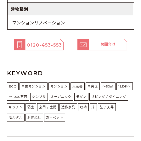
建物種別
マンションリノベーション
0120-453-553
お問合せ
KEYWORD
ECO
中古マンション
マンション
東京都
中央区
〜50㎡
1LDK〜
〜1000万円
シンプル
オーガニック
モダン
リビング / ダイニング
キッチン
寝室
玄関 / 土間
造作家具
収納
床
壁 / 天井
モルタル
躯体現し
カーペット