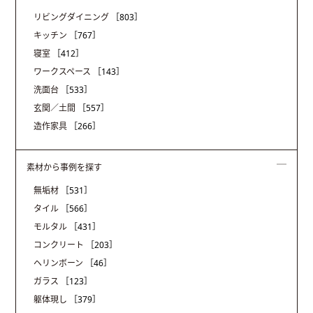
リビングダイニング
［803］
キッチン
［767］
寝室
［412］
ワークスペース
［143］
洗面台
［533］
玄関／土間
［557］
造作家具
［266］
素材から事例を探す
無垢材
［531］
タイル
［566］
モルタル
［431］
コンクリート
［203］
ヘリンボーン
［46］
ガラス
［123］
躯体現し
［379］