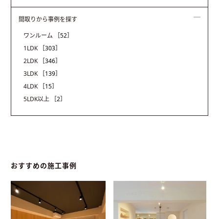
間取りから事例を探す
ワンルーム
［52］
1LDK
［303］
2LDK
［346］
3LDK
［139］
4LDK
［15］
5LDK以上
［2］
おすすめの施工事例