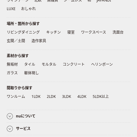
ヴィンテージ
北欧
無機質
シームレス
和
JAPANDI
LUXE
おしゃれ
場所・箇所から探す
リビングダイニング
キッチン
寝室
ワークスペース
洗面台
玄関／土間
造作家具
素材から探す
無垢材
タイル
モルタル
コンクリート
ヘリンボーン
ガラス
躯体現し
間取りから探す
ワンルーム
1LDK
2LDK
3LDK
4LDK
5LDK以上
nuについて
サービス