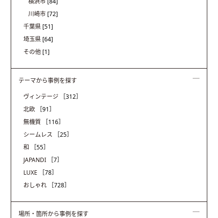
横浜市
[84]
川崎市
[72]
千葉県
[51]
埼玉県
[64]
その他
[1]
テーマから事例を探す
ヴィンテージ
［312］
北欧
［91］
無機質
［116］
シームレス
［25］
和
［55］
JAPANDI
［7］
LUXE
［78］
おしゃれ
［728］
場所・箇所から事例を探す