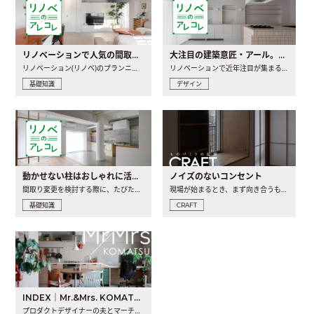
リノベーションで人気の間取りとは？トレンドの間取りと実例を徹底解説
大注目の建築意匠・アール。人気の理由と空間に取り入れるポイント
リノベーション(リノベ)のプランニングで一番最初に決めるのは..
リノベーションで近年注目が集まる建築意匠の一つであるアール..
基礎知識
デザイン
動かせない柱はおしゃれに活用！柱を魅せるリノベーション(リノベ)4選
ノイズのないコンセント
間取り変更を検討する際に、たびたび皆さんの頭を悩ませる動か..
現場が始まるとき、まず向き合うものの一つがコンセントです..
基礎知識
CRAFT
INDEX｜Mr.&Mrs. KOMATSU renovation diary
プロダクトデザイナーの夫とマーチャンダイザーの妻が、夫婦で..