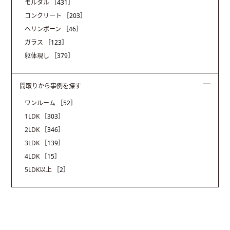
モルタル
［431］
コンクリート
［203］
ヘリンボーン
［46］
ガラス
［123］
躯体現し
［379］
間取りから事例を探す
ワンルーム
［52］
1LDK
［303］
2LDK
［346］
3LDK
［139］
4LDK
［15］
5LDK以上
［2］