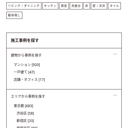
リビング / ダイニング
キッチン
寝室
洗面台
床
壁 / 天井
タイル
躯体現し
施工事例を探す
建物から事例を探す
マンション
[920]
一戸建て
[47]
店舗・オフィス
[17]
エリアから事例を探す
東京都
[683]
渋谷区
[58]
新宿区
[33]