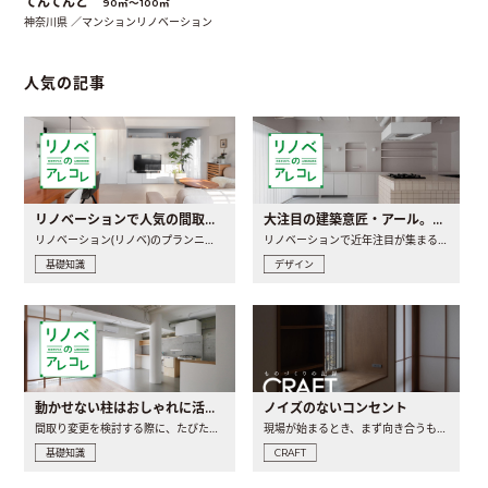
てんてんと
90㎡〜100㎡
神奈川県 ／マンションリノベーション
人気の記事
リノベーションで人気の間取りとは？トレンドの間取りと実例を徹底解説
大注目の建築意匠・アール。人気の理由と空間に取り入れるポイント
リノベーション(リノベ)のプランニングで一番最初に決めるのは..
リノベーションで近年注目が集まる建築意匠の一つであるアール..
基礎知識
デザイン
動かせない柱はおしゃれに活用！柱を魅せるリノベーション(リノベ)4選
ノイズのないコンセント
間取り変更を検討する際に、たびたび皆さんの頭を悩ませる動か..
現場が始まるとき、まず向き合うものの一つがコンセントです..
基礎知識
CRAFT