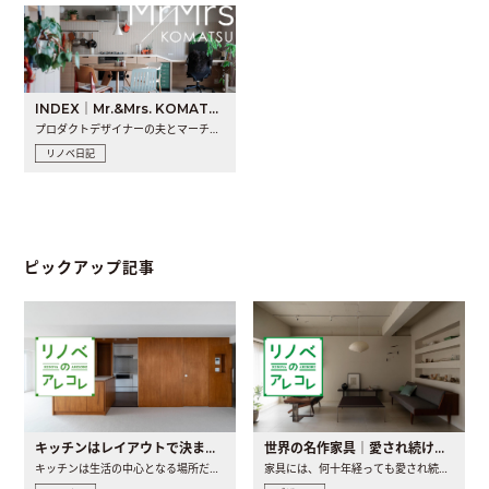
INDEX｜Mr.&Mrs. KOMATSU renovation diary
プロダクトデザイナーの夫とマーチャンダイザーの妻が、夫婦で..
リノベ日記
ピックアップ記事
キッチンはレイアウトで決まる。後悔しないための考え方と選び方
世界の名作家具｜愛され続ける理由と一生モノとの出会い方
キッチンは生活の中心となる場所だからこそ、家の中のどこに置..
家具には、何十年経っても愛され続ける「名作」と呼ばれるもの..