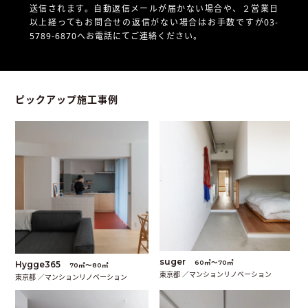
送信されます。自動返信メールが届かない場合や、
２営業日
以上経ってもお問合せの返信がない場合はお手数ですが03-
5789-6870へお電話にてご連絡ください。
ピックアップ施工事例
suger
60㎡〜70㎡
Hygge365
70㎡〜80㎡
東京都 ／マンションリノベーション
東京都 ／マンションリノベーション