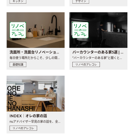
キッチン
デザイン
洗面所・洗面台リノベーションの事例と間取りアイデア
バーカウンターのある家5選 | 日常に馴染む“距離の近い”キッチンとは
毎日使う場所だからこそ、少しの間取りの工夫や素材の選び方で..
“バーカウンターのある家”と聞くと、少し特別な、大人のための..
基礎知識
リノベのアレコレ
INDEX｜オレの家の話
nuアドバイザー早見の家の話を、全4話でお届け。リノベーションを..
リノベのアレコレ