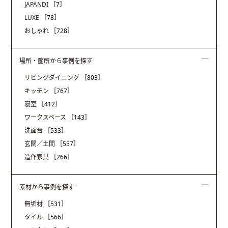
JAPANDI
［7］
LUXE
［78］
おしゃれ
［728］
場所・箇所から事例を探す
リビングダイニング
［803］
キッチン
［767］
寝室
［412］
ワークスペース
［143］
洗面台
［533］
玄関／土間
［557］
造作家具
［266］
素材から事例を探す
無垢材
［531］
タイル
［566］