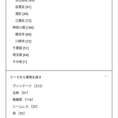
世田谷区
[89]
目黒区
[41]
港区
[49]
江東区
[72]
神奈川県
[184]
横浜市
[84]
川崎市
[72]
千葉県
[51]
埼玉県
[64]
その他
[1]
テーマから事例を探す
ヴィンテージ
［312］
北欧
［91］
無機質
［116］
シームレス
［25］
和
［55］