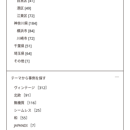
目黒区
[41]
港区
[49]
江東区
[72]
神奈川県
[184]
横浜市
[84]
川崎市
[72]
千葉県
[51]
埼玉県
[64]
その他
[1]
テーマから事例を探す
ヴィンテージ
［312］
北欧
［91］
無機質
［116］
シームレス
［25］
和
［55］
JAPANDI
［7］