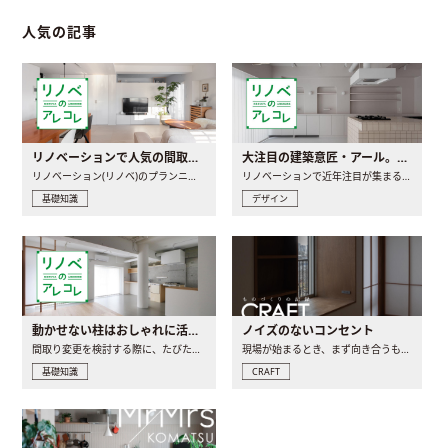
人気の記事
リノベーションで人気の間取りとは？トレンドの間取りと実例を徹底解説
大注目の建築意匠・アール。人気の理由と空間に取り入れるポイント
リノベーション(リノベ)のプランニングで一番最初に決めるのは..
リノベーションで近年注目が集まる建築意匠の一つであるアール..
基礎知識
デザイン
動かせない柱はおしゃれに活用！柱を魅せるリノベーション(リノベ)4選
ノイズのないコンセント
間取り変更を検討する際に、たびたび皆さんの頭を悩ませる動か..
現場が始まるとき、まず向き合うものの一つがコンセントです..
基礎知識
CRAFT