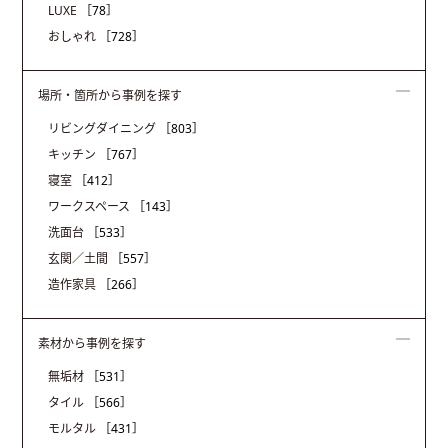
LUXE
［78］
おしゃれ
［728］
場所・箇所から事例を探す
リビングダイニング
［803］
キッチン
［767］
寝室
［412］
ワークスペース
［143］
洗面台
［533］
玄関／土間
［557］
造作家具
［266］
素材から事例を探す
無垢材
［531］
タイル
［566］
モルタル
［431］