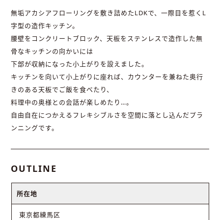
無垢アカシアフローリングを敷き詰めたLDKで、一際目を惹くL
字型の造作キッチン。
腰壁をコンクリートブロック、天板をステンレスで造作した無
骨なキッチンの向かいには
下部が収納になった小上がりを設えました。
キッチンを向いて小上がりに座れば、カウンターを兼ねた奥行
きのある天板でご飯を食べたり、
料理中の奥様との会話が楽しめたり…。
自由自在につかえるフレキシブルさを空間に落とし込んだプラ
ンニングです。
OUTLINE
所在地
東京都練馬区