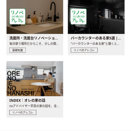
洗面所・洗面台リノベーションの事例と間取りアイデア
バーカウンターのある家5選 | 日常に馴染む“距離の近い”キッチンとは
毎日使う場所だからこそ、少しの間取りの工夫や素材の選び方で..
“バーカウンターのある家”と聞くと、少し特別な、大人のための..
基礎知識
リノベのアレコレ
INDEX｜オレの家の話
nuアドバイザー早見の家の話を、全4話でお届け。リノベーションを..
リノベのアレコレ