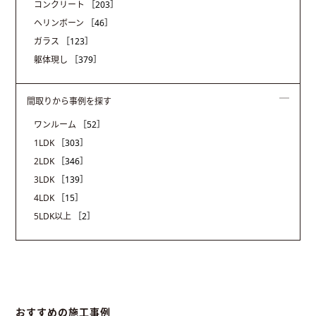
コンクリート
［203］
ヘリンボーン
［46］
ガラス
［123］
躯体現し
［379］
間取りから事例を探す
ワンルーム
［52］
1LDK
［303］
2LDK
［346］
3LDK
［139］
4LDK
［15］
5LDK以上
［2］
おすすめの施工事例