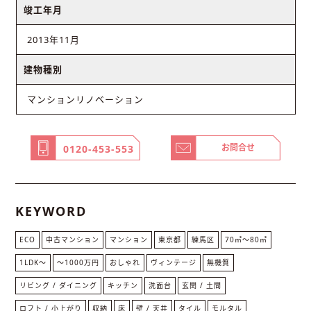
竣工年月
2013年11月
建物種別
マンションリノベーション
お問合せ
0120-453-553
KEYWORD
ECO
中古マンション
マンション
東京都
練馬区
70㎡〜80㎡
1LDK〜
〜1000万円
おしゃれ
ヴィンテージ
無機質
リビング / ダイニング
キッチン
洗面台
玄関 / 土間
ロフト / 小上がり
収納
床
壁 / 天井
タイル
モルタル