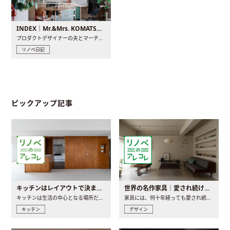
INDEX｜Mr.&Mrs. KOMATSU renovation diary
プロダクトデザイナーの夫とマーチャンダイザーの妻が、夫婦で..
リノベ日記
ピックアップ記事
キッチンはレイアウトで決まる。後悔しないための考え方と選び方
世界の名作家具｜愛され続ける理由と一生モノとの出会い方
キッチンは生活の中心となる場所だからこそ、家の中のどこに置..
家具には、何十年経っても愛され続ける「名作」と呼ばれるもの..
キッチン
デザイン