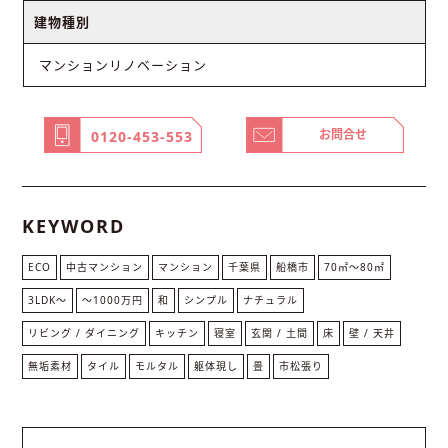
建物種別
マンションリノベーション
お問合せ
0120-453-553
KEYWORD
ECO
中古マンション
マンション
千葉県
船橋市
70㎡〜80㎡
3LDK〜
〜1000万円
和
シンプル
ナチュラル
リビング / ダイニング
キッチン
寝室
玄関 / 土間
床
壁 / 天井
無垢素材
タイル
モルタル
躯体現し
畳
市松張り