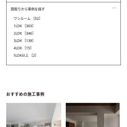
間取りから事例を探す
ワンルーム
［52］
1LDK
［303］
2LDK
［346］
3LDK
［139］
4LDK
［15］
5LDK以上
［2］
おすすめの施工事例