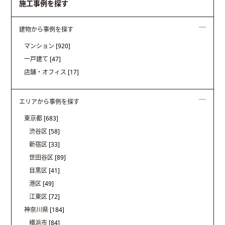
施工事例を探す
建物から事例を探す
マンション
[920]
一戸建て
[47]
店舗・オフィス
[17]
エリアから事例を探す
東京都
[683]
渋谷区
[58]
新宿区
[33]
世田谷区
[89]
目黒区
[41]
港区
[49]
江東区
[72]
神奈川県
[184]
横浜市
[84]