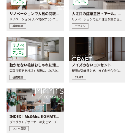
リノベーションで人気の間取りとは？トレンドの間取りと実例を徹底解説
大注目の建築意匠・アール。人気の理由と空間に取り入れるポイント
リノベーション(リノベ)のプランニングで一番最初に決めるのは..
リノベーションで近年注目が集まる建築意匠の一つであるアール..
基礎知識
デザイン
動かせない柱はおしゃれに活用！柱を魅せるリノベーション(リノベ)4選
ノイズのないコンセント
間取り変更を検討する際に、たびたび皆さんの頭を悩ませる動か..
現場が始まるとき、まず向き合うものの一つがコンセントです..
基礎知識
CRAFT
INDEX｜Mr.&Mrs. KOMATSU renovation diary
プロダクトデザイナーの夫とマーチャンダイザーの妻が、夫婦で..
リノベ日記