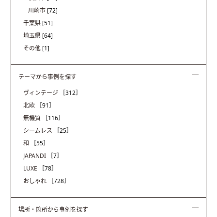
川崎市
[72]
千葉県
[51]
埼玉県
[64]
その他
[1]
テーマから事例を探す
ヴィンテージ
［312］
北欧
［91］
無機質
［116］
シームレス
［25］
和
［55］
JAPANDI
［7］
LUXE
［78］
おしゃれ
［728］
場所・箇所から事例を探す