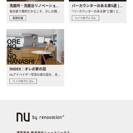
洗面所・洗面台リノベーションの事例と間取りアイデア
バーカウンターのある家5選 | 日常に馴染む“距離の近い”キッチンとは
毎日使う場所だからこそ、少しの間取りの工夫や素材の選び方で..
“バーカウンターのある家”と聞くと、少し特別な、大人のための..
基礎知識
リノベのアレコレ
INDEX｜オレの家の話
nuアドバイザー早見の家の話を、全4話でお届け。リノベーションを..
リノベのアレコレ
運営会社 株式会社ニューユニークス