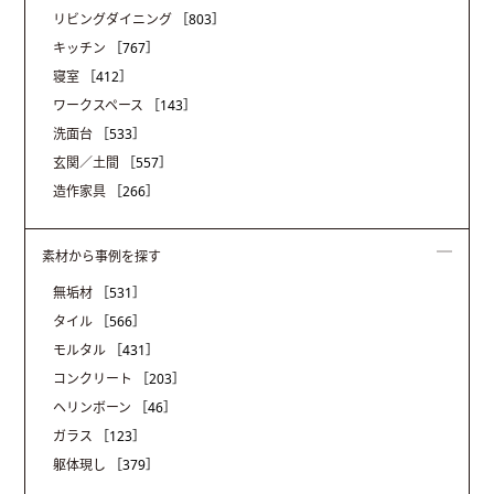
リビングダイニング
［803］
キッチン
［767］
寝室
［412］
ワークスペース
［143］
洗面台
［533］
玄関／土間
［557］
造作家具
［266］
素材から事例を探す
無垢材
［531］
タイル
［566］
モルタル
［431］
コンクリート
［203］
ヘリンボーン
［46］
ガラス
［123］
躯体現し
［379］