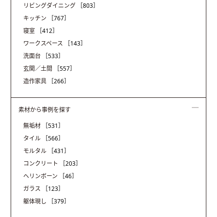
リビングダイニング
［803］
キッチン
［767］
寝室
［412］
ワークスペース
［143］
洗面台
［533］
玄関／土間
［557］
造作家具
［266］
素材から事例を探す
無垢材
［531］
タイル
［566］
モルタル
［431］
コンクリート
［203］
ヘリンボーン
［46］
ガラス
［123］
躯体現し
［379］