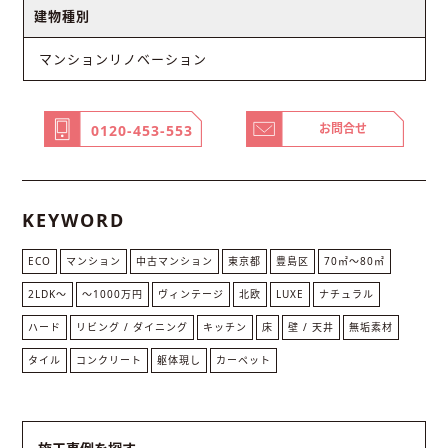
建物種別
マンションリノベーション
お問合せ
0120-453-553
KEYWORD
ECO
マンション
中古マンション
東京都
豊島区
70㎡〜80㎡
2LDK〜
〜1000万円
ヴィンテージ
北欧
LUXE
ナチュラル
ハード
リビング / ダイニング
キッチン
床
壁 / 天井
無垢素材
タイル
コンクリート
躯体現し
カーペット