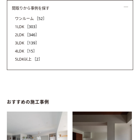
間取りから事例を探す
ワンルーム
［52］
1LDK
［303］
2LDK
［346］
3LDK
［139］
4LDK
［15］
5LDK以上
［2］
おすすめの施工事例