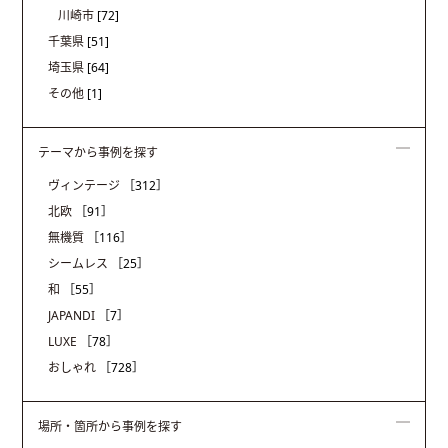
川崎市
[72]
千葉県
[51]
埼玉県
[64]
その他
[1]
テーマから事例を探す
ヴィンテージ
［312］
北欧
［91］
無機質
［116］
シームレス
［25］
和
［55］
JAPANDI
［7］
LUXE
［78］
おしゃれ
［728］
場所・箇所から事例を探す