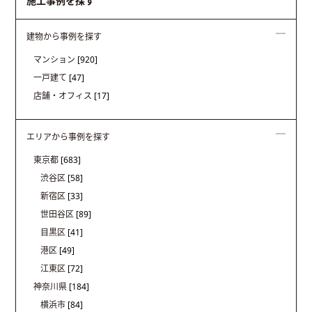
施工事例を探す
建物から事例を探す
マンション
[920]
一戸建て
[47]
店舗・オフィス
[17]
エリアから事例を探す
東京都
[683]
渋谷区
[58]
新宿区
[33]
世田谷区
[89]
目黒区
[41]
港区
[49]
江東区
[72]
神奈川県
[184]
横浜市
[84]