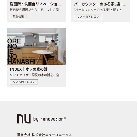
洗面所・洗面台リノベーションの事例と間取りアイデア
バーカウンターのある家5選 | 日常に馴染む“距離の近い”キッチンとは
毎日使う場所だからこそ、少しの間取りの工夫や素材の選び方で..
“バーカウンターのある家”と聞くと、少し特別な、大人のための..
基礎知識
リノベのアレコレ
INDEX｜オレの家の話
nuアドバイザー早見の家の話を、全4話でお届け。リノベーションを..
リノベのアレコレ
運営会社 株式会社ニューユニークス