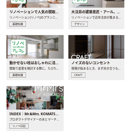
リノベーションで人気の間取りとは？トレンドの間取りと実例を徹底解説
大注目の建築意匠・アール。人気の理由と空間に取り入れるポイント
リノベーション(リノベ)のプランニングで一番最初に決めるのは..
リノベーションで近年注目が集まる建築意匠の一つであるアール..
基礎知識
デザイン
動かせない柱はおしゃれに活用！柱を魅せるリノベーション(リノベ)4選
ノイズのないコンセント
間取り変更を検討する際に、たびたび皆さんの頭を悩ませる動か..
現場が始まるとき、まず向き合うものの一つがコンセントです..
基礎知識
CRAFT
INDEX｜Mr.&Mrs. KOMATSU renovation diary
プロダクトデザイナーの夫とマーチャンダイザーの妻が、夫婦で..
リノベ日記