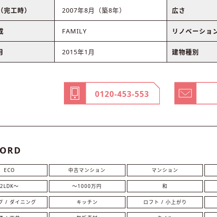
（完工時）
2007年8月（築8年）
広さ
成
FAMILY
リノベーショ
月
2015年1月
建物種別
0120-453-553
ORD
ECO
中古マンション
マンション
2LDK〜
〜1000万円
和
グ / ダイニング
キッチン
ロフト / 小上がり