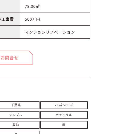
78.06㎡
ン工事費
500万円
マンションリノベーション
お問合せ
千葉県
70㎡〜80㎡
シンプル
ナチュラル
収納
床