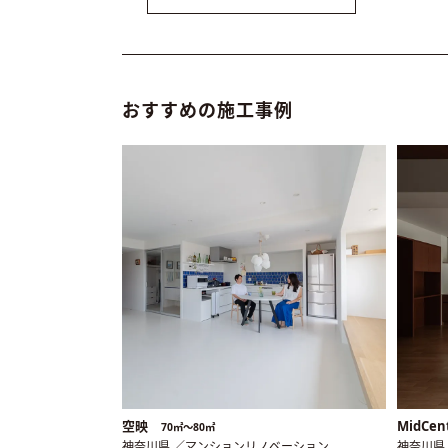
おすすめの施工事例
空映
MidCen
70㎡〜80㎡
神奈川県 ／マンションリノベーション
神奈川県