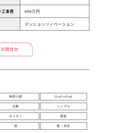
ン工事費
600万円
マンションリノベーション
お問合せ
神奈川県
50㎡〜60㎡
北欧
シンプル
キッチン
寝室
床
壁 / 天井