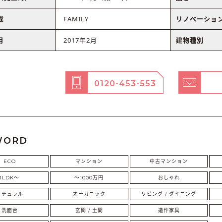
成
FAMILY
リノベーショ
月
2017年2月
建物種別
0120-453-553
WORD
ECO
マンション
中古マンション
1LDK〜
〜1000万円
おしゃれ
ナチュラル
オーガニック
リビング / ダイニング
洗面台
玄関 / 土間
造作家具