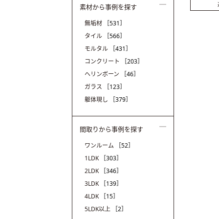
素材から事例を探す
無垢材
［531］
タイル
［566］
モルタル
［431］
コンクリート
［203］
ヘリンボーン
［46］
ガラス
［123］
躯体現し
［379］
間取りから事例を探す
ワンルーム
［52］
1LDK
［303］
2LDK
［346］
3LDK
［139］
4LDK
［15］
5LDK以上
［2］