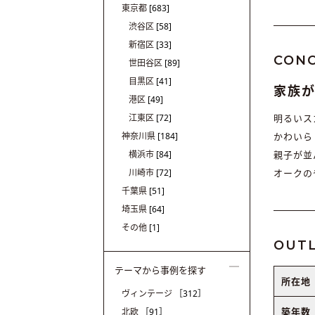
東京都
[683]
渋谷区
[58]
新宿区
[33]
CON
世田谷区
[89]
目黒区
[41]
家族
港区
[49]
江東区
[72]
明るいス
神奈川県
[184]
かわいら
横浜市
[84]
親子が並
川崎市
[72]
オークの
千葉県
[51]
埼玉県
[64]
その他
[1]
OUTL
テーマから事例を探す
所在地
ヴィンテージ
［312］
築年数
北欧
［91］