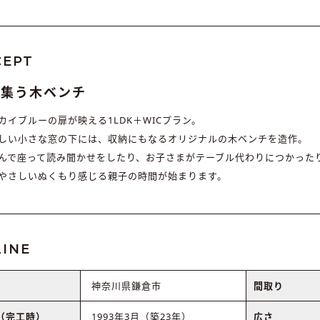
CEPT
が集う木ベンチ
カイブルーの扉が映える1LDK＋WICプラン。
しい小さな窓の下には、収納にもなるオリジナルの木ベンチを造作。
んで座って読み聞かせをしたり、お子さまがテーブル代わりにつかった
やさしいぬくもり感じる親子の時間が始まります。
INE
神奈川県鎌倉市
間取り
（完工時）
1993年3月（築23年）
広さ