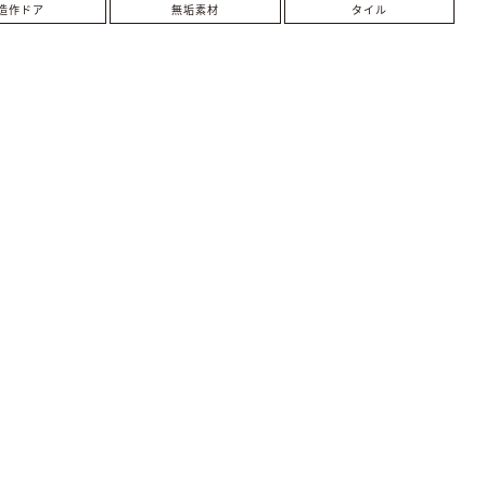
造作ドア
無垢素材
タイル