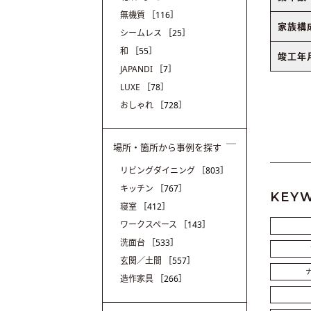
無機質
［116］
家族構
シームレス
［25］
和
［55］
竣工年
JAPANDI
［7］
LUXE
［78］
おしゃれ
［728］
場所・箇所から事例を探す
リビングダイニング
［803］
キッチン
［767］
KEY
寝室
［412］
ワークスペース
［143］
洗面台
［533］
玄関／土間
［557］
造作家具
［266］