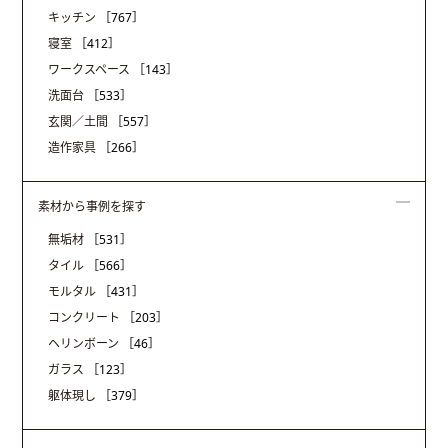
キッチン
［767］
寝室
［412］
ワークスペース
［143］
洗面台
［533］
玄関／土間
［557］
造作家具
［266］
素材から事例を探す
無垢材
［531］
タイル
［566］
モルタル
［431］
コンクリート
［203］
ヘリンボーン
［46］
ガラス
［123］
躯体現し
［379］