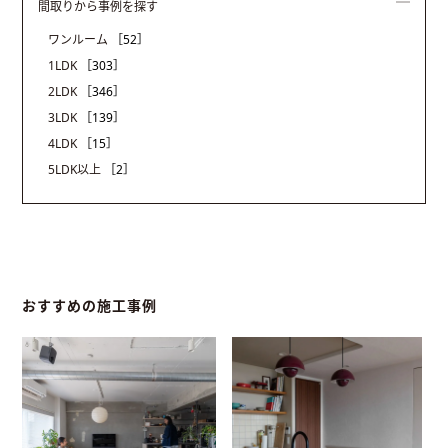
間取りから事例を探す
ワンルーム
［52］
1LDK
［303］
2LDK
［346］
3LDK
［139］
4LDK
［15］
5LDK以上
［2］
おすすめの施工事例