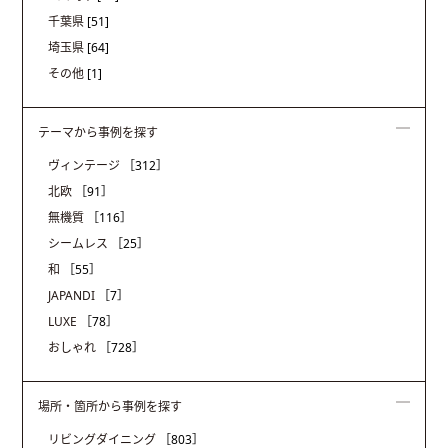
千葉県
[51]
埼玉県
[64]
その他
[1]
テーマから事例を探す
ヴィンテージ
［312］
北欧
［91］
無機質
［116］
シームレス
［25］
和
［55］
JAPANDI
［7］
LUXE
［78］
おしゃれ
［728］
場所・箇所から事例を探す
リビングダイニング
［803］