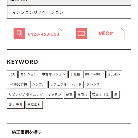
マンションリノベーション
お問合せ
0120-453-553
KEYWORD
ECO
マンション
中古マンション
千葉県
80㎡〜90㎡
2LDK〜
〜1000万円
シンプル
ナチュラル
ハード
フレンチ
リビング / ダイニング
キッチン
寝室
洗面台
玄関 / 土間
床
壁 / 天井
無垢素材
施工事例を探す