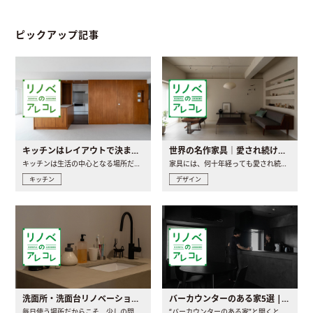
ピックアップ記事
キッチンはレイアウトで決まる。後悔しないための考え方と選び方
世界の名作家具｜愛され続ける理由と一生モノとの出会い方
キッチンは生活の中心となる場所だからこそ、家の中のどこに置..
家具には、何十年経っても愛され続ける「名作」と呼ばれるもの..
キッチン
デザイン
洗面所・洗面台リノベーションの事例と間取りアイデア
バーカウンターのある家5選 | 日常に馴染む“距離の近い”キッチンとは
毎日使う場所だからこそ、少しの間取りの工夫や素材の選び方で..
“バーカウンターのある家”と聞くと、少し特別な、大人のための..