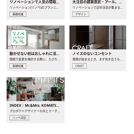
リノベーションで人気の間取りとは？トレンドの間取りと実例を徹底解説
大注目の建築意匠・アール。人気の理由と空間に取り入れるポイント
リノベーション(リノベ)のプランニングで一番最初に決めるのは..
リノベーションで近年注目が集まる建築意匠の一つであるアール..
基礎知識
デザイン
動かせない柱はおしゃれに活用！柱を魅せるリノベーション(リノベ)4選
ノイズのないコンセント
間取り変更を検討する際に、たびたび皆さんの頭を悩ませる動か..
現場が始まるとき、まず向き合うものの一つがコンセントです..
基礎知識
CRAFT
INDEX｜Mr.&Mrs. KOMATSU renovation diary
プロダクトデザイナーの夫とマーチャンダイザーの妻が、夫婦で..
リノベ日記