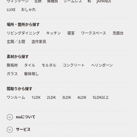
ヴィンテージ
北欧
無機質
シームレス
和
JAPANDI
LUXE
おしゃれ
場所・箇所から探す
リビングダイニング
キッチン
寝室
ワークスペース
洗面台
玄関／土間
造作家具
素材から探す
無垢材
タイル
モルタル
コンクリート
ヘリンボーン
ガラス
躯体現し
間取りから探す
ワンルーム
1LDK
2LDK
3LDK
4LDK
5LDK以上
nuについて
サービス