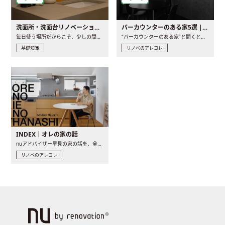
洗面所・洗面台リノベーションの事例と間取りアイデア
バーカウンターのある家5選 | 日常に馴染む“距離の近い”キッチンとは
毎日使う場所だからこそ、少しの間取りの工夫や素材の選び方で..
“バーカウンターのある家”と聞くと、少し特別な、大人のための..
基礎知識
リノベのアレコレ
INDEX｜オレの家の話
nuアドバイザー早見の家の話を、全4話でお届け。リノベーションを..
リノベのアレコレ