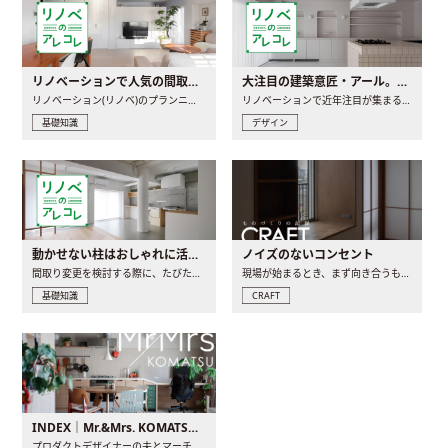
リノベーションで人気の間取りとは？トレンドの間取りと実例を徹底解説
大注目の建築意匠・アール。人気の理由と空間に取り入れるポイント
リノベーション(リノベ)のプランニングで一番最初に決めるのは..
リノベーションで近年注目が集まる建築意匠の一つであるアール..
基礎知識
デザイン
動かせない柱はおしゃれに活用！柱を魅せるリノベーション(リノベ)4選
ノイズのないコンセント
間取り変更を検討する際に、たびたび皆さんの頭を悩ませる動か..
現場が始まるとき、まず向き合うものの一つがコンセントです..
基礎知識
CRAFT
INDEX｜Mr.&Mrs. KOMATSU renovation diary
プロダクトデザイナーの夫とマーチャンダイザーの妻が、夫婦で..