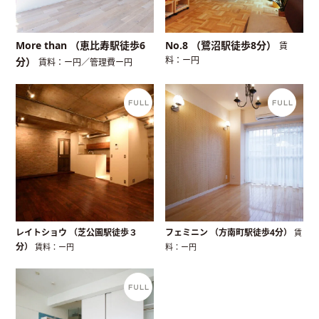
More than （恵比寿駅徒歩6
No.8 （鷺沼駅徒歩8分）
賃
料：ー円
分）
賃料：ー円／管理費ー円
レイトショウ （芝公園駅徒歩３
フェミニン （方南町駅徒歩4分）
賃
分）
賃料：ー円
料：ー円