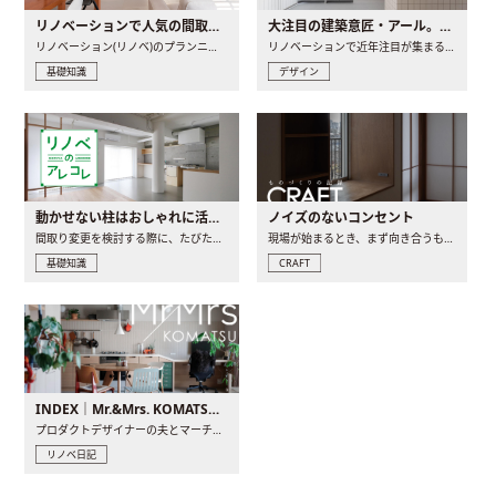
リノベーションで人気の間取りとは？トレンドの間取りと実例を徹底解説
大注目の建築意匠・アール。人気の理由と空間に取り入れるポイント
リノベーション(リノベ)のプランニングで一番最初に決めるのは..
リノベーションで近年注目が集まる建築意匠の一つであるアール..
基礎知識
デザイン
動かせない柱はおしゃれに活用！柱を魅せるリノベーション(リノベ)4選
ノイズのないコンセント
間取り変更を検討する際に、たびたび皆さんの頭を悩ませる動か..
現場が始まるとき、まず向き合うものの一つがコンセントです..
基礎知識
CRAFT
INDEX｜Mr.&Mrs. KOMATSU renovation diary
プロダクトデザイナーの夫とマーチャンダイザーの妻が、夫婦で..
リノベ日記