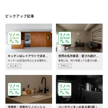
ピックアップ記事
キッチンはレイアウトで決まる。後悔しないための考え方と選び方
世界の名作家具｜愛され続ける理由と一生モノとの出会い方
キッチンは生活の中心となる場所だからこそ、家の中のどこに置..
家具には、何十年経っても愛され続ける「名作」と呼ばれるもの..
キッチン
デザイン
洗面所・洗面台リノベーションの事例と間取りアイデア
バーカウンターのある家5選 | 日常に馴染む“距離の近い”キッチンとは