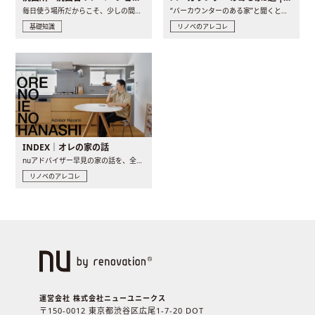
毎日使う場所だからこそ、少しの間取りの工夫や素材の選び方で..
“バーカウンターのある家”と聞くと、少し特別な、大人のための..
基礎知識
リノベのアレコレ
INDEX｜オレの家の話
nuアドバイザー早見の家の話を、全4話でお届け。リノベーションを..
リノベのアレコレ
運営会社 株式会社ニューユニークス
〒150-0012 東京都渋谷区広尾1-7-20 DOT