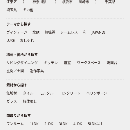
江東区
）
神奈川県
（
横浜市
川崎市
）
千葉県
埼玉県
その他
テーマから探す
ヴィンテージ
北欧
無機質
シームレス
和
JAPANDI
LUXE
おしゃれ
場所・箇所から探す
リビングダイニング
キッチン
寝室
ワークスペース
洗面台
玄関／土間
造作家具
素材から探す
無垢材
タイル
モルタル
コンクリート
ヘリンボーン
ガラス
躯体現し
間取りから探す
ワンルーム
1LDK
2LDK
3LDK
4LDK
5LDK以上