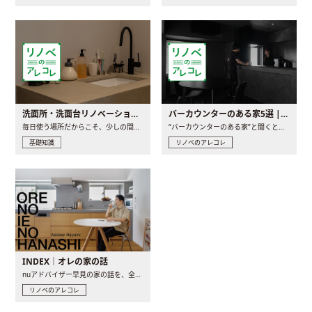
洗面所・洗面台リノベーションの事例と間取りアイデア
バーカウンターのある家5選 | 日常に馴染む“距離の近い”キッチンとは
毎日使う場所だからこそ、少しの間取りの工夫や素材の選び方で..
“バーカウンターのある家”と聞くと、少し特別な、大人のための..
基礎知識
リノベのアレコレ
INDEX｜オレの家の話
nuアドバイザー早見の家の話を、全4話でお届け。リノベーションを..
リノベのアレコレ