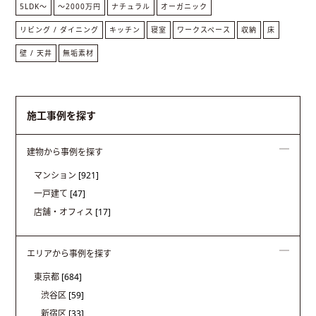
5LDK〜
〜2000万円
ナチュラル
オーガニック
リビング / ダイニング
キッチン
寝室
ワークスペース
収納
床
壁 / 天井
無垢素材
施工事例を探す
建物から事例を探す
マンション
[921]
一戸建て
[47]
店舗・オフィス
[17]
エリアから事例を探す
東京都
[684]
渋谷区
[59]
新宿区
[33]