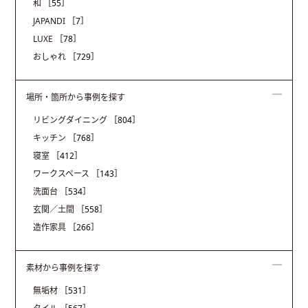
和
［55］
JAPANDI
［7］
LUXE
［78］
おしゃれ
［729］
場所・箇所から事例を探す
リビングダイニング
［804］
キッチン
［768］
寝室
［412］
ワークスペース
［143］
洗面台
［534］
玄関／土間
［558］
造作家具
［266］
素材から事例を探す
無垢材
［531］