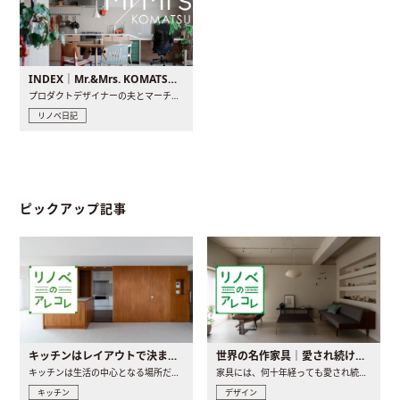
INDEX｜Mr.&Mrs. KOMATSU renovation diary
プロダクトデザイナーの夫とマーチャンダイザーの妻が、夫婦で..
リノベ日記
ピックアップ記事
キッチンはレイアウトで決まる。後悔しないための考え方と選び方
世界の名作家具｜愛され続ける理由と一生モノとの出会い方
キッチンは生活の中心となる場所だからこそ、家の中のどこに置..
家具には、何十年経っても愛され続ける「名作」と呼ばれるもの..
キッチン
デザイン