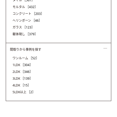
タイル
［567］
モルタル
［432］
コンクリート
［203］
ヘリンボーン
［46］
ガラス
［123］
躯体現し
［379］
間取りから事例を探す
ワンルーム
［52］
1LDK
［304］
2LDK
［346］
3LDK
［139］
4LDK
［15］
5LDK以上
［2］