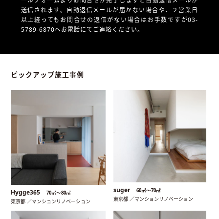
ールフォームよりお問合せが完了しますと自動返信メールが
送信されます。自動返信メールが届かない場合や、
２営業日
以上経ってもお問合せの返信がない場合はお手数ですが03-
5789-6870へお電話にてご連絡ください。
ピックアップ施工事例
suger
60㎡〜70㎡
Hygge365
70㎡〜80㎡
東京都 ／マンションリノベーション
東京都 ／マンションリノベーション