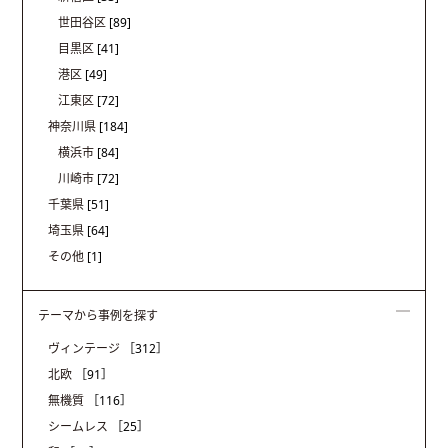
世田谷区
[89]
目黒区
[41]
港区
[49]
江東区
[72]
神奈川県
[184]
横浜市
[84]
川崎市
[72]
千葉県
[51]
埼玉県
[64]
その他
[1]
テーマから事例を探す
ヴィンテージ
［312］
北欧
［91］
無機質
［116］
シームレス
［25］