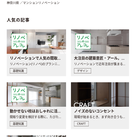
神奈川県 ／マンションリノベーション
人気の記事
リノベーションで人気の間取りとは？トレンドの間取りと実例を徹底解説
大注目の建築意匠・アール。人気の理由と空間に取り入れるポイント
リノベーション(リノベ)のプランニングで一番最初に決めるのは..
リノベーションで近年注目が集まる建築意匠の一つであるアール..
基礎知識
デザイン
動かせない柱はおしゃれに活用！柱を魅せるリノベーション(リノベ)4選
ノイズのないコンセント
間取り変更を検討する際に、たびたび皆さんの頭を悩ませる動か..
現場が始まるとき、まず向き合うものの一つがコンセントです..
基礎知識
CRAFT