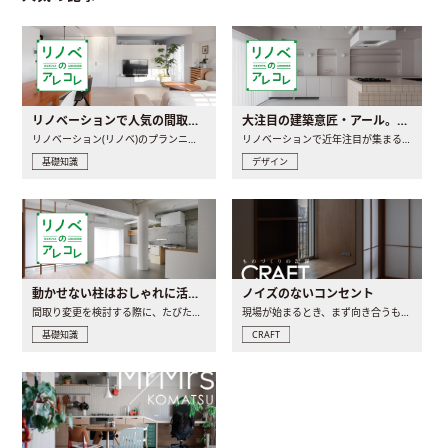
リノベーションで人気の間取りとは？トレンドの間取りと実例を徹底解説
大注目の建築意匠・アール。人気の理由と空間に取り入れるポイント
リノベーション(リノベ)のプランニングで一番最初に決めるのは..
リノベーションで近年注目が集まる建築意匠の一つであるアール..
基礎知識
デザイン
動かせない柱はおしゃれに活用！柱を魅せるリノベーション(リノベ)4選
ノイズのないコンセント
間取り変更を検討する際に、たびたび皆さんの頭を悩ませる動か..
現場が始まるとき、まず向き合うものの一つがコンセントです..
基礎知識
CRAFT