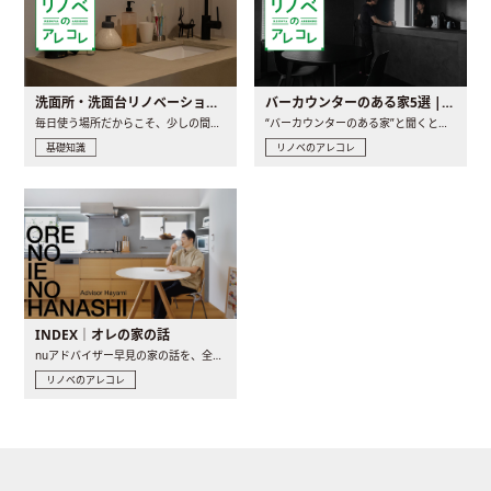
洗面所・洗面台リノベーションの事例と間取りアイデア
バーカウンターのある家5選 | 日常に馴染む“距離の近い”キッチンとは
毎日使う場所だからこそ、少しの間取りの工夫や素材の選び方で..
“バーカウンターのある家”と聞くと、少し特別な、大人のための..
基礎知識
リノベのアレコレ
INDEX｜オレの家の話
nuアドバイザー早見の家の話を、全4話でお届け。リノベーションを..
リノベのアレコレ