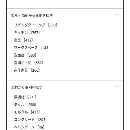
場所・箇所から事例を探す
リビングダイニング
［803］
キッチン
［767］
寝室
［412］
ワークスペース
［143］
洗面台
［533］
玄関／土間
［557］
造作家具
［266］
素材から事例を探す
無垢材
［531］
タイル
［566］
モルタル
［431］
コンクリート
［203］
ヘリンボーン
［46］