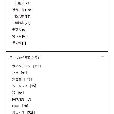
江東区
[72]
神奈川県
[184]
横浜市
[84]
川崎市
[72]
千葉県
[51]
埼玉県
[64]
その他
[1]
テーマから事例を探す
ヴィンテージ
［312］
北欧
［91］
無機質
［116］
シームレス
［25］
和
［55］
JAPANDI
［7］
LUXE
［78］
おしゃれ
［728］