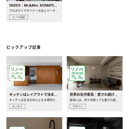
INDEX｜Mr.&Mrs. KOMATSU renovation diary
プロダクトデザイナーの夫とマーチャンダイザーの妻が、夫婦で..
リノベ日記
ピックアップ記事
キッチンはレイアウトで決まる。後悔しないための考え方と選び方
世界の名作家具｜愛され続ける理由と一生モノとの出会い方
キッチンは生活の中心となる場所だからこそ、家の中のどこに置..
家具には、何十年経っても愛され続ける「名作」と呼ばれるもの..
キッチン
デザイン