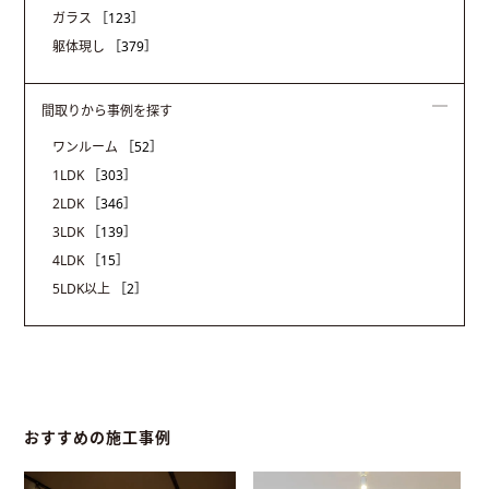
ガラス
［123］
躯体現し
［379］
間取りから事例を探す
ワンルーム
［52］
1LDK
［303］
2LDK
［346］
3LDK
［139］
4LDK
［15］
5LDK以上
［2］
おすすめの施工事例