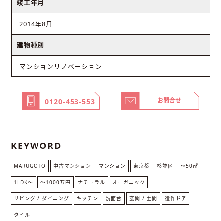
竣工年月
2014年8月
建物種別
マンションリノベーション
お問合せ
0120-453-553
KEYWORD
MARUGOTO
中古マンション
マンション
東京都
杉並区
〜50㎡
1LDK〜
〜1000万円
ナチュラル
オーガニック
リビング / ダイニング
キッチン
洗面台
玄関 / 土間
造作ドア
タイル