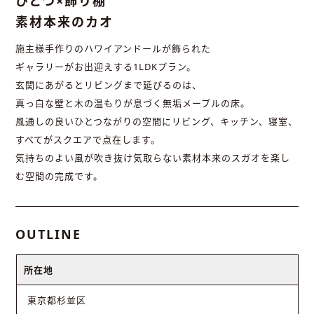
ひとつ×飾り棚
素材本来のカオ
施主様手作りのハワイアンドールが飾られた
ギャラリーがお出迎えする1LDKプラン。
玄関にあがるとリビングまで延びるのは、
真っ白な壁と木の温もりが息づく無垢メープルの床。
風通しの良いひとつながりの空間にリビング、キッチン、寝室、
すべてがスクエアで点在します。
気持ちのよい風が吹き抜け気取らない素材本来のスガオを楽し
む空間の完成です。
OUTLINE
所在地
東京都杉並区