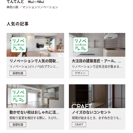
てんてんと
90㎡〜100㎡
神奈川県 ／マンションリノベーション
人気の記事
リノベーションで人気の間取りとは？トレンドの間取りと実例を徹底解説
大注目の建築意匠・アール。人気の理由と空間に取り入れるポイント
リノベーション(リノベ)のプランニングで一番最初に決めるのは..
リノベーションで近年注目が集まる建築意匠の一つであるアール..
基礎知識
デザイン
動かせない柱はおしゃれに活用！柱を魅せるリノベーション(リノベ)4選
ノイズのないコンセント
間取り変更を検討する際に、たびたび皆さんの頭を悩ませる動か..
現場が始まるとき、まず向き合うものの一つがコンセントです..
基礎知識
CRAFT