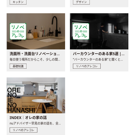
キッチン
デザイン
洗面所・洗面台リノベーションの事例と間取りアイデア
バーカウンターのある家5選 | 日常に馴染む“距離の近い”キッチンとは
毎日使う場所だからこそ、少しの間取りの工夫や素材の選び方で..
“バーカウンターのある家”と聞くと、少し特別な、大人のための..
基礎知識
リノベのアレコレ
INDEX｜オレの家の話
nuアドバイザー早見の家の話を、全4話でお届け。リノベーションを..
リノベのアレコレ