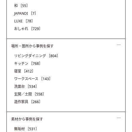
和
［55］
JAPANDI
［7］
LUXE
［78］
おしゃれ
［729］
場所・箇所から事例を探す
リビングダイニング
［804］
キッチン
［768］
寝室
［412］
ワークスペース
［143］
洗面台
［534］
玄関／土間
［558］
造作家具
［266］
素材から事例を探す
無垢材
［531］