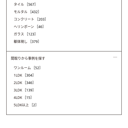
タイル
［567］
モルタル
［432］
コンクリート
［203］
ヘリンボーン
［46］
ガラス
［123］
躯体現し
［379］
間取りから事例を探す
ワンルーム
［52］
1LDK
［304］
2LDK
［346］
3LDK
［139］
4LDK
［15］
5LDK以上
［2］