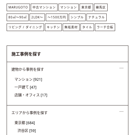
MARUGOTO
中古マンション
マンション
東京都
練馬区
80㎡〜90㎡
2LDK〜
～1500万円
シンプル
ナチュラル
リビング / ダイニング
キッチン
無垢素材
タイル
ラーチ合板
施工事例を探す
建物から事例を探す
マンション
[921]
一戸建て
[47]
店舗・オフィス
[17]
エリアから事例を探す
東京都
[684]
渋谷区
[59]