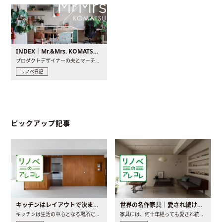
INDEX｜Mr.&Mrs. KOMATSU renovation diary
プロダクトデザイナーの夫とマーチャンダイザーの妻が、夫婦で..
リノベ日記
ピックアップ記事
キッチンはレイアウトで決まる。後悔しないための考え方と選び方
世界の名作家具｜愛され続ける理由と一生モノとの出会い方
キッチンは生活の中心となる場所だからこそ、家の中のどこに置..
家具には、何十年経っても愛され続ける「名作」と呼ばれるもの..