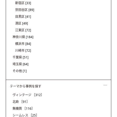
新宿区
[33]
世田谷区
[89]
目黒区
[41]
港区
[49]
江東区
[72]
神奈川県
[184]
横浜市
[84]
川崎市
[72]
千葉県
[51]
埼玉県
[64]
その他
[1]
テーマから事例を探す
ヴィンテージ
［312］
北欧
［91］
無機質
［116］
シームレス
［25］