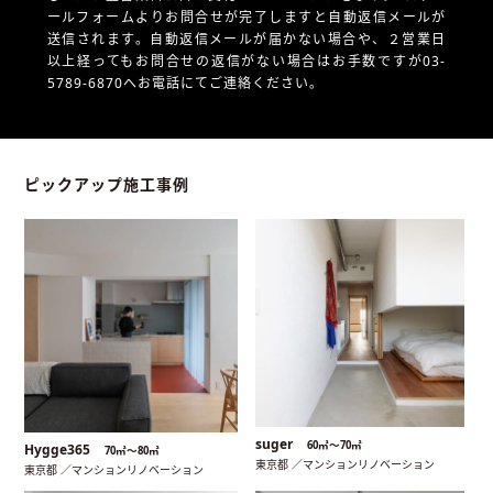
ールフォームよりお問合せが完了しますと自動返信メールが
送信されます。自動返信メールが届かない場合や、
２営業日
以上経ってもお問合せの返信がない場合はお手数ですが03-
5789-6870へお電話にてご連絡ください。
ピックアップ施工事例
suger
60㎡〜70㎡
Hygge365
70㎡〜80㎡
東京都 ／マンションリノベーション
東京都 ／マンションリノベーション