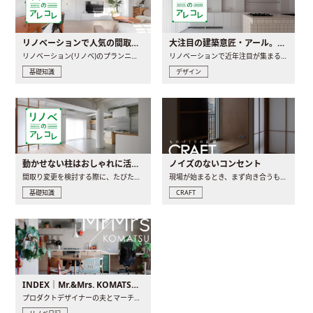
リノベーションで人気の間取りとは？トレンドの間取りと実例を徹底解説
大注目の建築意匠・アール。人気の理由と空間に取り入れるポイント
リノベーション(リノベ)のプランニングで一番最初に決めるのは..
リノベーションで近年注目が集まる建築意匠の一つであるアール..
基礎知識
デザイン
動かせない柱はおしゃれに活用！柱を魅せるリノベーション(リノベ)4選
ノイズのないコンセント
間取り変更を検討する際に、たびたび皆さんの頭を悩ませる動か..
現場が始まるとき、まず向き合うものの一つがコンセントです..
基礎知識
CRAFT
INDEX｜Mr.&Mrs. KOMATSU renovation diary
プロダクトデザイナーの夫とマーチャンダイザーの妻が、夫婦で..