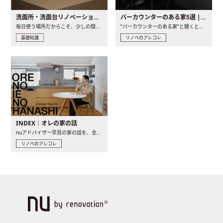
洗面所・洗面台リノベーションの事例と間取りアイデア
バーカウンターのある家5選 | 日常に馴染む“距離の近い”キッチンとは
毎日使う場所だからこそ、少しの間取りの工夫や素材の選び方で..
“バーカウンターのある家”と聞くと、少し特別な、大人のための..
基礎知識
リノベのアレコレ
INDEX｜オレの家の話
nuアドバイザー早見の家の話を、全4話でお届け。リノベーションを..
リノベのアレコレ