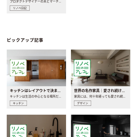
プロダクトデザイナーの夫とマーチャンダイザーの妻が、夫婦で..
リノベ日記
ピックアップ記事
キッチンはレイアウトで決まる。後悔しないための考え方と選び方
世界の名作家具｜愛され続ける理由と一生モノとの出会い方
キッチンは生活の中心となる場所だからこそ、家の中のどこに置..
家具には、何十年経っても愛され続ける「名作」と呼ばれるもの..
キッチン
デザイン