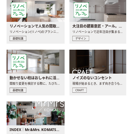
リノベーションで人気の間取りとは？トレンドの間取りと実例を徹底解説
大注目の建築意匠・アール。人気の理由と空間に取り入れるポイント
リノベーション(リノベ)のプランニングで一番最初に決めるのは..
リノベーションで近年注目が集まる建築意匠の一つであるアール..
基礎知識
デザイン
動かせない柱はおしゃれに活用！柱を魅せるリノベーション(リノベ)4選
ノイズのないコンセント
間取り変更を検討する際に、たびたび皆さんの頭を悩ませる動か..
現場が始まるとき、まず向き合うものの一つがコンセントです..
基礎知識
CRAFT
INDEX｜Mr.&Mrs. KOMATSU renovation diary