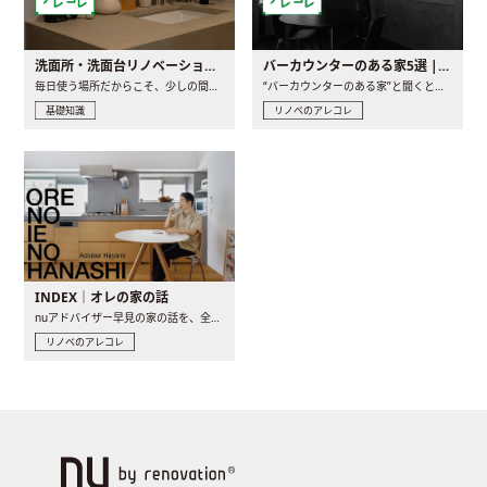
洗面所・洗面台リノベーションの事例と間取りアイデア
バーカウンターのある家5選 | 日常に馴染む“距離の近い”キッチンとは
毎日使う場所だからこそ、少しの間取りの工夫や素材の選び方で..
“バーカウンターのある家”と聞くと、少し特別な、大人のための..
基礎知識
リノベのアレコレ
INDEX｜オレの家の話
nuアドバイザー早見の家の話を、全4話でお届け。リノベーションを..
リノベのアレコレ