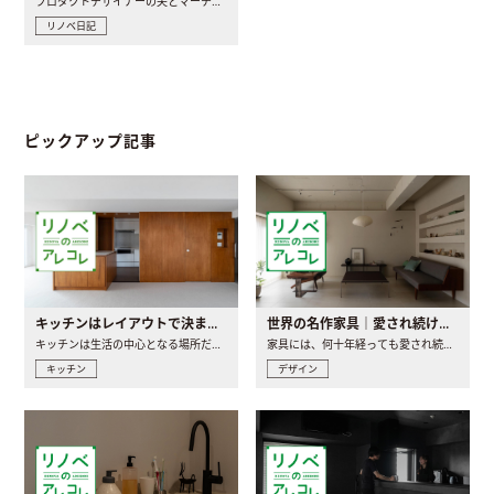
プロダクトデザイナーの夫とマーチャンダイザーの妻が、夫婦で..
リノベ日記
ピックアップ記事
キッチンはレイアウトで決まる。後悔しないための考え方と選び方
世界の名作家具｜愛され続ける理由と一生モノとの出会い方
キッチンは生活の中心となる場所だからこそ、家の中のどこに置..
家具には、何十年経っても愛され続ける「名作」と呼ばれるもの..
キッチン
デザイン