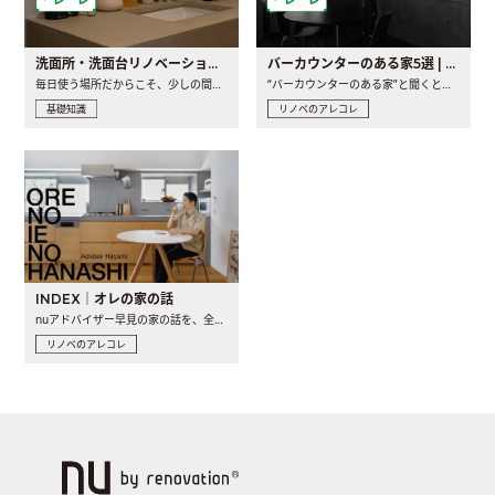
洗面所・洗面台リノベーションの事例と間取りアイデア
バーカウンターのある家5選 | 日常に馴染む“距離の近い”キッチンとは
毎日使う場所だからこそ、少しの間取りの工夫や素材の選び方で..
“バーカウンターのある家”と聞くと、少し特別な、大人のための..
基礎知識
リノベのアレコレ
INDEX｜オレの家の話
nuアドバイザー早見の家の話を、全4話でお届け。リノベーションを..
リノベのアレコレ