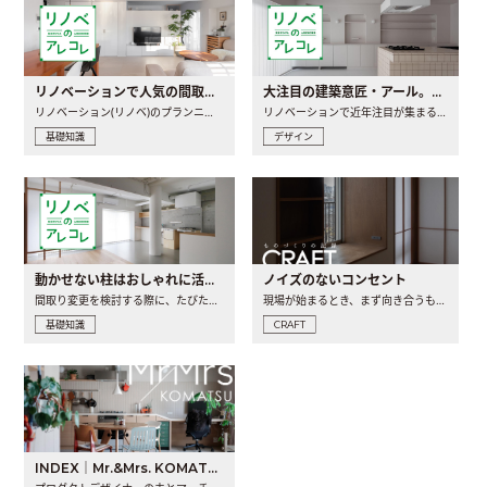
リノベーションで人気の間取りとは？トレンドの間取りと実例を徹底解説
大注目の建築意匠・アール。人気の理由と空間に取り入れるポイント
リノベーション(リノベ)のプランニングで一番最初に決めるのは..
リノベーションで近年注目が集まる建築意匠の一つであるアール..
基礎知識
デザイン
動かせない柱はおしゃれに活用！柱を魅せるリノベーション(リノベ)4選
ノイズのないコンセント
間取り変更を検討する際に、たびたび皆さんの頭を悩ませる動か..
現場が始まるとき、まず向き合うものの一つがコンセントです..
基礎知識
CRAFT
INDEX｜Mr.&Mrs. KOMATSU renovation diary