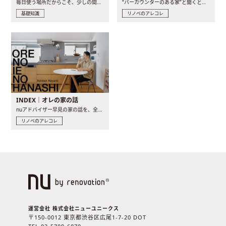
毎日使う場所だからこそ、少しの間取りの工夫や素材の選び方で..
“バーカウンターのある家”と聞くと、少し特別な、大人のための..
基礎知識
リノベのアレコレ
INDEX｜オレの家の話
nuアドバイザー早見の家の話を、全4話でお届け。リノベーションを..
リノベのアレコレ
運営会社 株式会社ニューユニークス
〒150-0012 東京都渋谷区広尾1-7-20 DOT