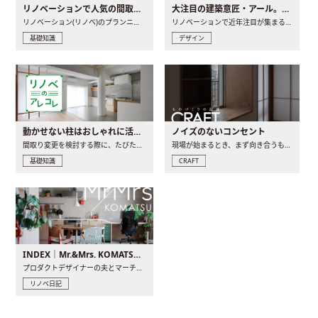
リノベーションで人気の間取りとは？トレンドの間取りと実例を徹底解説
大注目の建築意匠・アール。人気の理由と空間に取り入れるポイント
リノベーション(リノベ)のプランニングで一番最初に決めるのは..
リノベーションで近年注目が集まる建築意匠の一つであるアール..
基礎知識
デザイン
動かせない柱はおしゃれに活用！柱を魅せるリノベーション(リノベ)4選
ノイズのないコンセント
間取り変更を検討する際に、たびたび皆さんの頭を悩ませる動か..
現場が始まるとき、まず向き合うものの一つがコンセントです..
基礎知識
CRAFT
INDEX｜Mr.&Mrs. KOMATSU renovation diary
プロダクトデザイナーの夫とマーチャンダイザーの妻が、夫婦で..
リノベ日記