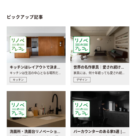
ピックアップ記事
キッチンはレイアウトで決まる。後悔しないための考え方と選び方
世界の名作家具｜愛され続ける理由と一生モノとの出会い方
キッチンは生活の中心となる場所だからこそ、家の中のどこに置..
家具には、何十年経っても愛され続ける「名作」と呼ばれるもの..
キッチン
デザイン
洗面所・洗面台リノベーションの事例と間取りアイデア
バーカウンターのある家5選 | 日常に馴染む“距離の近い”キッチンとは