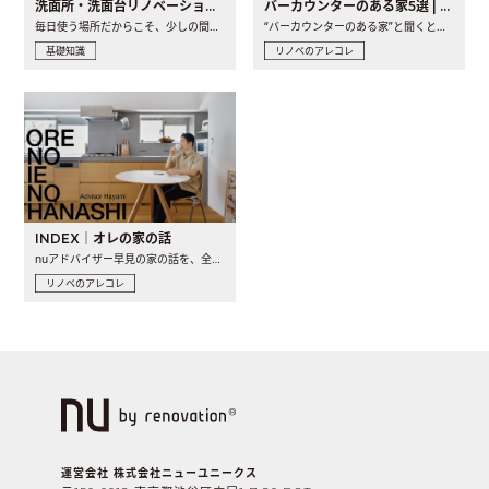
洗面所・洗面台リノベーションの事例と間取りアイデア
バーカウンターのある家5選 | 日常に馴染む“距離の近い”キッチンとは
毎日使う場所だからこそ、少しの間取りの工夫や素材の選び方で..
“バーカウンターのある家”と聞くと、少し特別な、大人のための..
基礎知識
リノベのアレコレ
INDEX｜オレの家の話
nuアドバイザー早見の家の話を、全4話でお届け。リノベーションを..
リノベのアレコレ
運営会社 株式会社ニューユニークス