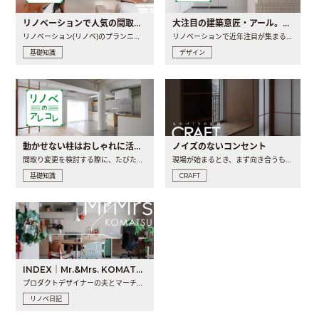
リノベーションで人気の間取りとは？トレンドの間取りと実例を徹底解説
大注目の建築意匠・アール。人気の理由と空間に取り入れるポイント
リノベーション(リノベ)のプランニングで一番最初に決めるのは..
リノベーションで近年注目が集まる建築意匠の一つであるアール..
基礎知識
デザイン
動かせない柱はおしゃれに活用！柱を魅せるリノベーション(リノベ)4選
ノイズのないコンセント
間取り変更を検討する際に、たびたび皆さんの頭を悩ませる動か..
現場が始まるとき、まず向き合うものの一つがコンセントです..
基礎知識
CRAFT
INDEX｜Mr.&Mrs. KOMATSU renovation diary
プロダクトデザイナーの夫とマーチャンダイザーの妻が、夫婦で..
リノベ日記