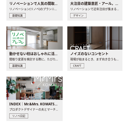
リノベーションで人気の間取りとは？トレンドの間取りと実例を徹底解説
大注目の建築意匠・アール。人気の理由と空間に取り入れるポイント
リノベーション(リノベ)のプランニングで一番最初に決めるのは..
リノベーションで近年注目が集まる建築意匠の一つであるアール..
基礎知識
デザイン
動かせない柱はおしゃれに活用！柱を魅せるリノベーション(リノベ)4選
ノイズのないコンセント
間取り変更を検討する際に、たびたび皆さんの頭を悩ませる動か..
現場が始まるとき、まず向き合うものの一つがコンセントです..
基礎知識
CRAFT
INDEX｜Mr.&Mrs. KOMATSU renovation diary
プロダクトデザイナーの夫とマーチャンダイザーの妻が、夫婦で..
リノベ日記