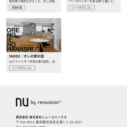
毎日使う場所だからこそ、少しの間取りの工夫や素材の選び方で..
“バーカウンターのある家”と聞くと、少し特別な、大人のための..
基礎知識
リノベのアレコレ
INDEX｜オレの家の話
nuアドバイザー早見の家の話を、全4話でお届け。リノベーションを..
リノベのアレコレ
運営会社 株式会社ニューユニークス
〒150-0012 東京都渋谷区広尾1-7-20 DOT