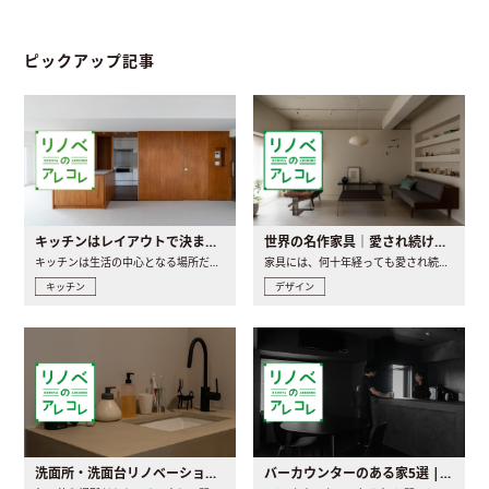
ピックアップ記事
キッチンはレイアウトで決まる。後悔しないための考え方と選び方
世界の名作家具｜愛され続ける理由と一生モノとの出会い方
キッチンは生活の中心となる場所だからこそ、家の中のどこに置..
家具には、何十年経っても愛され続ける「名作」と呼ばれるもの..
キッチン
デザイン
洗面所・洗面台リノベーションの事例と間取りアイデア
バーカウンターのある家5選 | 日常に馴染む“距離の近い”キッチンとは