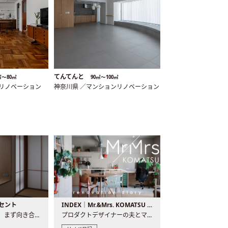
てんてんと
㎡〜80㎡
90㎡〜100㎡
ンリノベーション
神奈川県 ／マンションリノベーション
セント
INDEX｜Mr.&Mrs. KOMATSU renovation diary
現場が始まるとき、まず向き合うものの一つがコンセントです..
プロダクトデザイナーの夫とマーチャンダイザーの妻が、夫婦で..