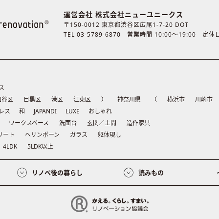
運営会社 株式会社ニューユニークス
〒150-0012 東京都渋谷区広尾1-7-20 DOT
TEL 03-5789-6870
営業時間 10:00〜19:00 定
ス
田谷区
目黒区
港区
江東区
）
神奈川県
（
横浜市
川崎市
レス
和
JAPANDI
LUXE
おしゃれ
ワークスペース
洗面台
玄関／土間
造作家具
リート
ヘリンボーン
ガラス
躯体現し
4LDK
5LDK以上
リノベ後の暮らし
読みもの