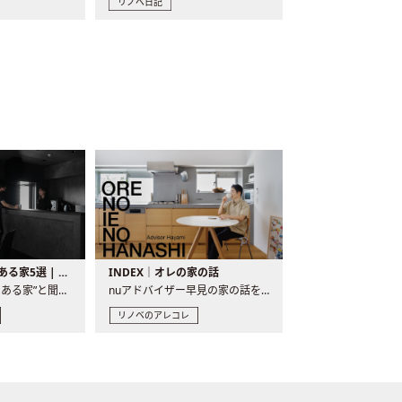
リノベ日記
バーカウンターのある家5選 | 日常に馴染む“距離の近い”キッチンとは
INDEX｜オレの家の話
“バーカウンターのある家”と聞くと、少し特別な、大人のための..
nuアドバイザー早見の家の話を、全4話でお届け。リノベーションを..
リノベのアレコレ