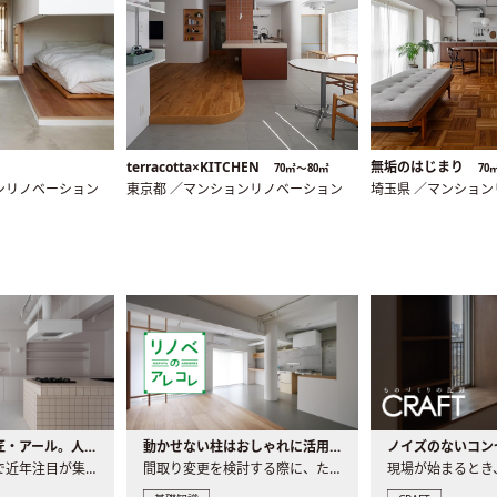
terracotta×KITCHEN
無垢のはじまり
70㎡〜80㎡
70
ンリノベーション
東京都 ／マンションリノベーション
埼玉県 ／マンショ
大注目の建築意匠・アール。人気の理由と空間に取り入れるポイント
動かせない柱はおしゃれに活用！柱を魅せるリノベーション(リノベ)4選
ノイズのないコン
リノベーションで近年注目が集まる建築意匠の一つであるアール..
間取り変更を検討する際に、たびたび皆さんの頭を悩ませる動か..