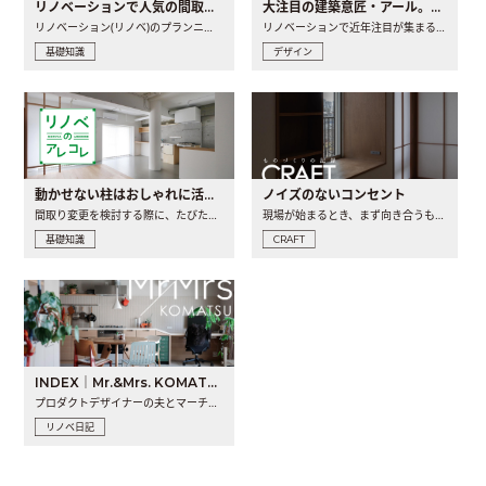
リノベーションで人気の間取りとは？トレンドの間取りと実例を徹底解説
大注目の建築意匠・アール。人気の理由と空間に取り入れるポイント
リノベーション(リノベ)のプランニングで一番最初に決めるのは..
リノベーションで近年注目が集まる建築意匠の一つであるアール..
基礎知識
デザイン
動かせない柱はおしゃれに活用！柱を魅せるリノベーション(リノベ)4選
ノイズのないコンセント
間取り変更を検討する際に、たびたび皆さんの頭を悩ませる動か..
現場が始まるとき、まず向き合うものの一つがコンセントです..
基礎知識
CRAFT
INDEX｜Mr.&Mrs. KOMATSU renovation diary
プロダクトデザイナーの夫とマーチャンダイザーの妻が、夫婦で..
リノベ日記