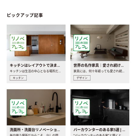
ピックアップ記事
キッチンはレイアウトで決まる。後悔しないための考え方と選び方
世界の名作家具｜愛され続ける理由と一生モノとの出会い方
キッチンは生活の中心となる場所だからこそ、家の中のどこに置..
家具には、何十年経っても愛され続ける「名作」と呼ばれるもの..
キッチン
デザイン
洗面所・洗面台リノベーションの事例と間取りアイデア
バーカウンターのある家5選 | 日常に馴染む“距離の近い”キッチンとは
毎日使う場所だからこそ、少しの間取りの工夫や素材の選び方で..
“バーカウンターのある家”と聞くと、少し特別な、大人のための..