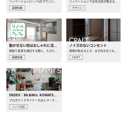
リノベーション(リノベ)のプランニングで一番最初に決めるのは..
リノベーションで近年注目が集まる建築意匠の一つであるアール..
基礎知識
デザイン
動かせない柱はおしゃれに活用！柱を魅せるリノベーション(リノベ)4選
ノイズのないコンセント
間取り変更を検討する際に、たびたび皆さんの頭を悩ませる動か..
現場が始まるとき、まず向き合うものの一つがコンセントです..
基礎知識
CRAFT
INDEX｜Mr.&Mrs. KOMATSU renovation diary
プロダクトデザイナーの夫とマーチャンダイザーの妻が、夫婦で..
リノベ日記