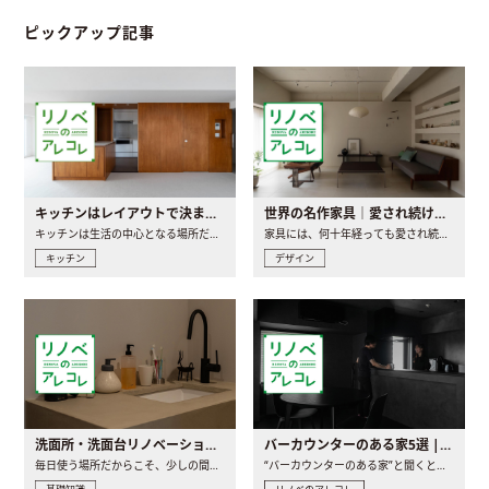
ピックアップ記事
キッチンはレイアウトで決まる。後悔しないための考え方と選び方
世界の名作家具｜愛され続ける理由と一生モノとの出会い方
キッチンは生活の中心となる場所だからこそ、家の中のどこに置..
家具には、何十年経っても愛され続ける「名作」と呼ばれるもの..
キッチン
デザイン
洗面所・洗面台リノベーションの事例と間取りアイデア
バーカウンターのある家5選 | 日常に馴染む“距離の近い”キッチンとは
毎日使う場所だからこそ、少しの間取りの工夫や素材の選び方で..
“バーカウンターのある家”と聞くと、少し特別な、大人のための..