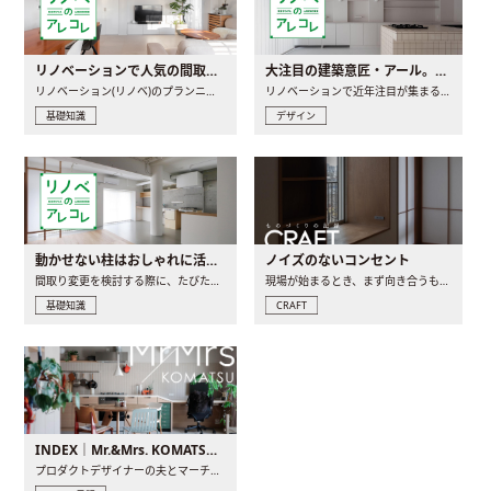
リノベーションで人気の間取りとは？トレンドの間取りと実例を徹底解説
大注目の建築意匠・アール。人気の理由と空間に取り入れるポイント
リノベーション(リノベ)のプランニングで一番最初に決めるのは..
リノベーションで近年注目が集まる建築意匠の一つであるアール..
基礎知識
デザイン
動かせない柱はおしゃれに活用！柱を魅せるリノベーション(リノベ)4選
ノイズのないコンセント
間取り変更を検討する際に、たびたび皆さんの頭を悩ませる動か..
現場が始まるとき、まず向き合うものの一つがコンセントです..
基礎知識
CRAFT
INDEX｜Mr.&Mrs. KOMATSU renovation diary
プロダクトデザイナーの夫とマーチャンダイザーの妻が、夫婦で..