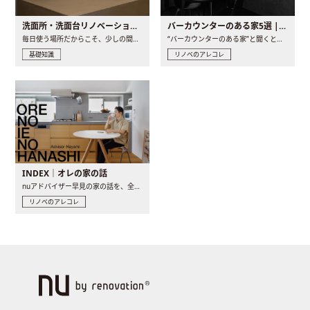
洗面所・洗面台リノベーションの事例と間取りアイデア
バーカウンターのある家5選 | 日常に馴染む“距離の近い”キッチンとは
毎日使う場所だからこそ、少しの間取りの工夫や素材の選び方で..
“バーカウンターのある家”と聞くと、少し特別な、大人のための..
基礎知識
リノベのアレコレ
INDEX｜オレの家の話
nuアドバイザー早見の家の話を、全4話でお届け。リノベーションを..
リノベのアレコレ