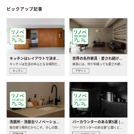
ピックアップ記事
キッチンはレイアウトで決まる。後悔しないための考え方と選び方
世界の名作家具｜愛され続ける理由と一生モノとの出会い方
キッチンは生活の中心となる場所だからこそ、家の中のどこに置..
家具には、何十年経っても愛され続ける「名作」と呼ばれるもの..
キッチン
デザイン
洗面所・洗面台リノベーションの事例と間取りアイデア
バーカウンターのある家5選 | 日常に馴染む“距離の近い”キッチンとは
毎日使う場所だからこそ、少しの間取りの工夫や素材の選び方で..
“バーカウンターのある家”と聞くと、少し特別な、大人のための..