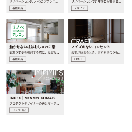
リノベーション(リノベ)のプランニングで一番最初に決めるのは..
リノベーションで近年注目が集まる建築意匠の一つであるアール..
基礎知識
デザイン
動かせない柱はおしゃれに活用！柱を魅せるリノベーション(リノベ)4選
ノイズのないコンセント
間取り変更を検討する際に、たびたび皆さんの頭を悩ませる動か..
現場が始まるとき、まず向き合うものの一つがコンセントです..
基礎知識
CRAFT
INDEX｜Mr.&Mrs. KOMATSU renovation diary
プロダクトデザイナーの夫とマーチャンダイザーの妻が、夫婦で..
リノベ日記