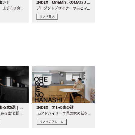
セント
INDEX｜Mr.&Mrs. KOMATSU renovation diary
現場が始まるとき、まず向き合うものの一つがコンセントです..
プロダクトデザイナーの夫とマーチャンダイザーの妻が、夫婦で..
リノベ日記
バーカウンターのある家5選 | 日常に馴染む“距離の近い”キッチンとは
INDEX｜オレの家の話
“バーカウンターのある家”と聞くと、少し特別な、大人のための..
nuアドバイザー早見の家の話を、全4話でお届け。リノベーションを..
リノベのアレコレ