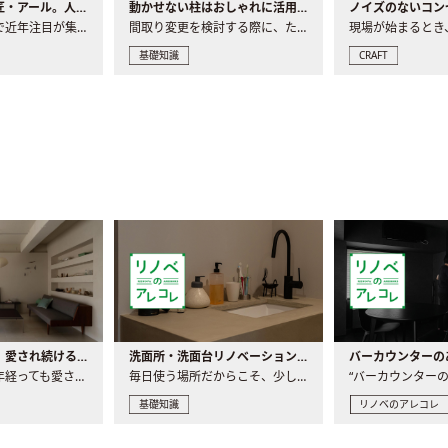
大注目の建築意匠・アール。人気の理由と空間に取り入れるポイント
動かせない柱はおしゃれに活用！柱を魅せるリノベーション(リノベ)4選
ノイズのないコン
リノベーションで近年注目が集まる建築意匠の一つであるアール..
間取り変更を検討する際に、たびたび皆さんの頭を悩ませる動か..
基礎知識
CRAFT
世界の名作家具｜愛され続ける理由と一生モノとの出会い方
洗面所・洗面台リノベーションの事例と間取りアイデア
家具には、何十年経っても愛され続ける「名作」と呼ばれるもの..
毎日使う場所だからこそ、少しの間取りの工夫や素材の選び方で..
基礎知識
リノベのアレコレ