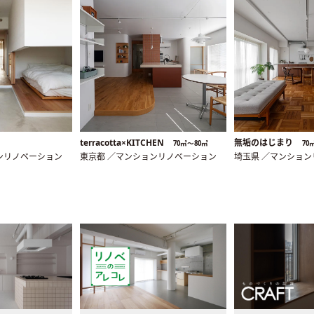
terracotta×KITCHEN
無垢のはじまり
70㎡〜80㎡
70
ンリノベーション
東京都 ／マンションリノベーション
埼玉県 ／マンショ