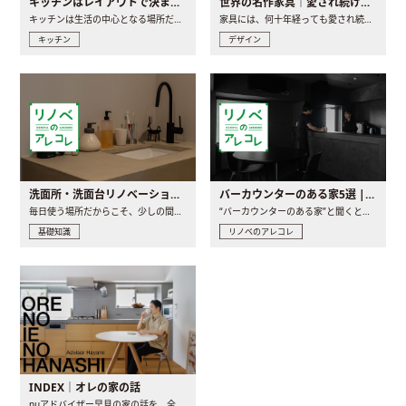
キッチンはレイアウトで決まる。後悔しないための考え方と選び方
世界の名作家具｜愛され続ける理由と一生モノとの出会い方
キッチンは生活の中心となる場所だからこそ、家の中のどこに置..
家具には、何十年経っても愛され続ける「名作」と呼ばれるもの..
キッチン
デザイン
洗面所・洗面台リノベーションの事例と間取りアイデア
バーカウンターのある家5選 | 日常に馴染む“距離の近い”キッチンとは
毎日使う場所だからこそ、少しの間取りの工夫や素材の選び方で..
“バーカウンターのある家”と聞くと、少し特別な、大人のための..
基礎知識
リノベのアレコレ
INDEX｜オレの家の話
nuアドバイザー早見の家の話を、全4話でお届け。リノベーションを..