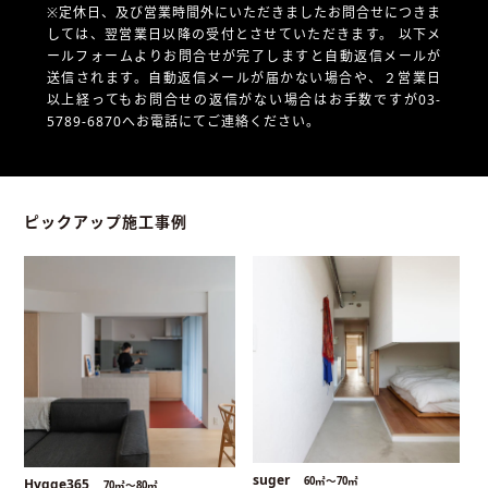
※定休日、及び営業時間外にいただきましたお問合せにつきま
しては、翌営業日以降の受付とさせていただきます。
以下メ
ールフォームよりお問合せが完了しますと自動返信メールが
送信されます。自動返信メールが届かない場合や、
２営業日
以上経ってもお問合せの返信がない場合はお手数ですが03-
5789-6870へお電話にてご連絡ください。
ピックアップ施工事例
suger
60㎡〜70㎡
Hygge365
70㎡〜80㎡