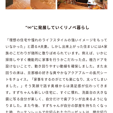
“∞”に発展していくリノベ暮らし
「理想の住宅や憧れのライフスタイルの強いイメージをもって
いなかった」と語るA夫妻。しかし出来上がった住まいにはA家
族のこだわりが随所に散りばめられています。例えば、いかに
掃除しやすく機能的に家事を行うかこだわった点。極力ドアを
設けないことで、動き回りやすい動線を確保しました。また水
回りの床は、旦那様の好きな爽やかなアクアブルーの長尺シー
トをチョイス。「家事をするのがとても楽になり、太ってしまい
ました。」そう笑顔で話す奥様からは満足感が伝わってきま
す。すずちゃんも新しい住宅に、すぐに慣れ、洗面台の大きな
鏡に写る自分が楽しく、自分だけで歯ブラシが出来るようにな
りました。また今後、すずちゃんが自分の部屋を持ちたくなっ
た時、カーテンレールで仕切られたクローゼットは、間仕切り