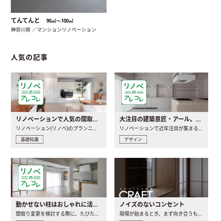
てんてんと
90㎡〜100㎡
神奈川県 ／マンションリノベーション
人気の記事
リノベーションで人気の間取りとは？トレンドの間取りと実例を徹底解説
大注目の建築意匠・アール。人気の理由と空間に取り入れるポイント
リノベーション(リノベ)のプランニングで一番最初に決めるのは..
リノベーションで近年注目が集まる建築意匠の一つであるアール..
基礎知識
デザイン
動かせない柱はおしゃれに活用！柱を魅せるリノベーション(リノベ)4選
ノイズのないコンセント
間取り変更を検討する際に、たびたび皆さんの頭を悩ませる動か..
現場が始まるとき、まず向き合うものの一つがコンセントです..