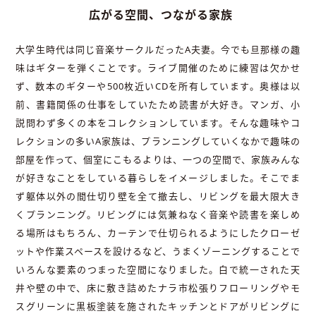
広がる空間、つながる家族
大学生時代は同じ音楽サークルだったA夫妻。今でも旦那様の趣
味はギターを弾くことです。ライブ開催のために練習は欠かせ
ず、数本のギターや500枚近いCDを所有しています。奥様は以
前、書籍関係の仕事をしていたため読書が大好き。マンガ、小
説問わず多くの本をコレクションしています。そんな趣味やコ
レクションの多いA家族は、プランニングしていくなかで趣味の
部屋を作って、個室にこもるよりは、一つの空間で、家族みんな
が好きなことをしている暮らしをイメージしました。そこでま
ず躯体以外の間仕切り壁を全て撤去し、リビングを最大限大き
くプランニング。リビングには気兼ねなく音楽や読書を楽しめ
る場所はもちろん、カーテンで仕切られるようにしたクローゼ
ットや作業スペースを設けるなど、うまくゾーニングすることで
いろんな要素のつまった空間になりました。白で統一された天
井や壁の中で、床に敷き詰めたナラ市松張りフローリングやモ
スグリーンに黒板塗装を施されたキッチンとドアがリビングに