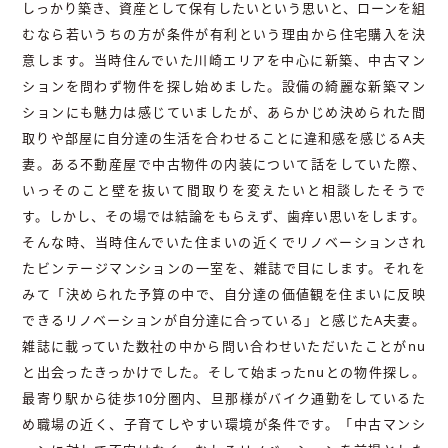
しっかり築き、資産として保有したいという思いと、ローンを組
むなら若いうちの方が条件が有利という理由から住宅購入を決
意します。当時住んでいた川崎エリアを中心に新築、中古マン
ションを問わず物件を探し始めました。設備の綺麗な新築マン
ションにも魅力は感じていましたが、あらかじめ決められた間
取りや部屋に自分達の生活を合わせることに違和感を感じるA夫
妻。ある不動産屋で中古物件の内装について話をしていた際、
いっそのこと壁を抜いて間取りを変えたいと相談したそうで
す。しかし、その場では結論をもらえず、歯痒い思いをします。
そんな時、当時住んでいた住まいの近くでリノベーションされ
たビンテージマンションの一室を、雑誌で目にします。それを
みて「決められた予算の中で、自分達の価値観を住まいに反映
できるリノベーションが自分達に合っている」と感じたA夫妻。
雑誌に載っていた数社の中から問い合わせいただいたことがnu
と出会ったきっかけでした。そして始まったnuとの物件探し。
最寄り駅から徒歩10分圏内、旦那様がバイク通勤をしているた
め職場の近く、子育てしやすい環境が条件です。「中古マンシ