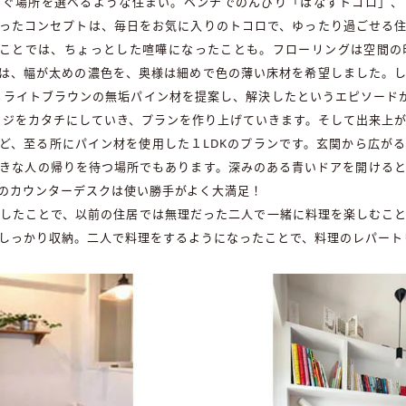
ろぐ場所を選べるような住まい。ベンチでのんびり「はなすトコロ」、
ったコンセプトは、毎日をお気に入りのトコロで、ゆったり過ごせる
のことでは、ちょっとした喧嘩になったことも。フローリングは空間の
は、幅が太めの濃色を、奥様は細めで色の薄い床材を希望しました。
るライトブラウンの無垢パイン材を提案し、解決したというエピソード
ージをカタチにしていき、プランを作り上げていきます。そして出来上
ど、至る所にパイン材を使用した１LDKのプランです。玄関から広が
きな人の帰りを待つ場所でもあります。深みのある青いドアを開ける
のカウンターデスクは使い勝手がよく大満足！
したことで、以前の住居では無理だった二人で一緒に料理を楽しむこ
しっかり収納。二人で料理をするようになったことで、料理のレパート