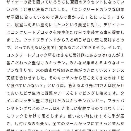
ザイナーの話を聞いているうちに空間のアクセントになってい
いかも！と思い決断されました。「コンクリートのラフな印象
が空間に合っているので選んで良かった」とにっこり。さら
に、寝室は明るい空間にしたいという要望に対し、デザイナー
はコンクリートブロックを寝室側だけ白で塗装する事を提案し
ました。ウッドブラインドから入る朝日が白い壁に反射するの
で、とっても明るい空間で目覚めることができるそう。そして、
コンクリートブロック壁をはさんだ反対側にあるのはTさんが１
番こだわった壁付けのキッチン。みんなが集まれるようなオー
プンな作りで、木の簡素な枠組みに傷がつきにくいステンレス
天板を合わせました。そのキッチンから聞こえてきたのは「ピ
ザ食べていかない？」という声。答えるより先にTさんは寝かせ
ておいたピザ生地に野菜やチーズをトッピングし始めます。タ
イルのキッチン壁に取付けたのはキッチンハンガー。フライパ
ンやトングなどのツールは引き出しに収納するのではなくここ
にフックをかけて吊るします。使いたい時にはすぐに手が届
き、片付けるのも楽々。全てのツールがラフにずらっと並んだ