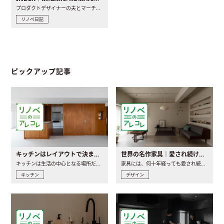
プロダクトデザイナーの夫とマーチャンダイザーの妻が、夫婦で..
リノベ日記
ピックアップ記事
キッチンはレイアウトで決まる。後悔しないための考え方と選び方
世界の名作家具｜愛され続ける理由と一生モノとの出会い方
キッチンは生活の中心となる場所だからこそ、家の中のどこに置..
家具には、何十年経っても愛され続ける「名作」と呼ばれるもの..
キッチン
デザイン