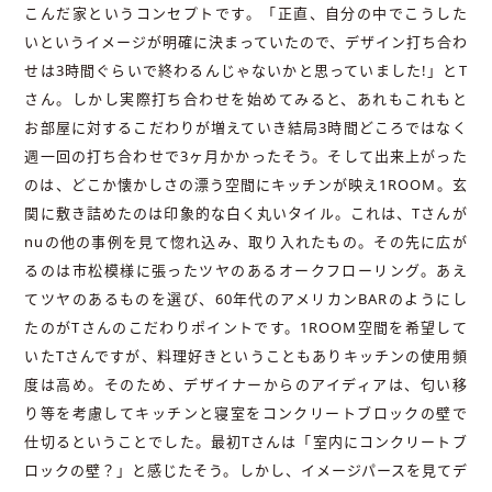
こんだ家というコンセプトです。「正直、自分の中でこうした
いというイメージが明確に決まっていたので、デザイン打ち合わ
せは3時間ぐらいで終わるんじゃないかと思っていました!」とT
さん。しかし実際打ち合わせを始めてみると、あれもこれもと
お部屋に対するこだわりが増えていき結局3時間どころではなく
週一回の打ち合わせで3ヶ月かかったそう。そして出来上がった
のは、どこか懐かしさの漂う空間にキッチンが映え1ROOM。玄
関に敷き詰めたのは印象的な白く丸いタイル。これは、Tさんが
nuの他の事例を見て惚れ込み、取り入れたもの。その先に広が
るのは市松模様に張ったツヤのあるオークフローリング。あえ
てツヤのあるものを選び、60年代のアメリカンBARのようにし
たのがTさんのこだわりポイントです。1ROOM空間を希望して
いたTさんですが、料理好きということもありキッチンの使用頻
度は高め。そのため、デザイナーからのアイディアは、匂い移
り等を考慮してキッチンと寝室をコンクリートブロックの壁で
仕切るということでした。最初Tさんは「室内にコンクリートブ
ロックの壁？」と感じたそう。しかし、イメージパースを見てデ