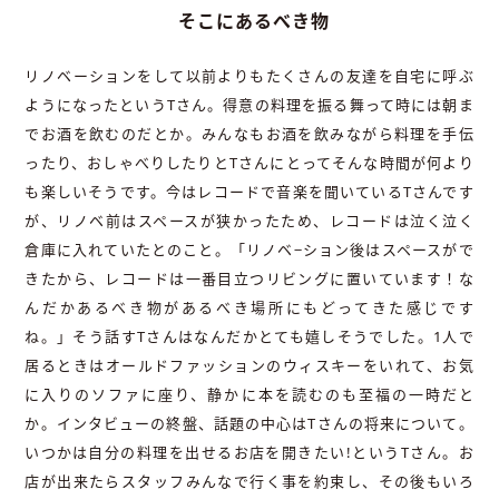
そこにあるべき物
リノベーションをして以前よりもたくさんの友達を自宅に呼ぶ
ようになったというTさん。得意の料理を振る舞って時には朝ま
でお酒を飲むのだとか。みんなもお酒を飲みながら料理を手伝
ったり、おしゃべりしたりとTさんにとってそんな時間が何より
も楽しいそうです。今はレコードで音楽を聞いているTさんです
が、リノベ前はスペースが狭かったため、レコードは泣く泣く
倉庫に入れていたとのこと。「リノベ−ション後はスペースがで
きたから、レコードは一番目立つリビングに置いています！な
んだかあるべき物があるべき場所にもどってきた感じです
ね。」そう話すTさんはなんだかとても嬉しそうでした。1人で
居るときはオールドファッションのウィスキーをいれて、お気
に入りのソファに座り、静かに本を読むのも至福の一時だと
か。インタビューの終盤、話題の中心はTさんの将来について。
いつかは自分の料理を出せるお店を開きたい!というTさん。お
店が出来たらスタッフみんなで行く事を約束し、その後もいろ