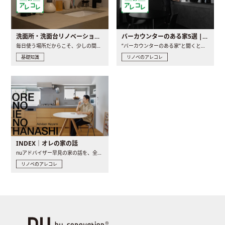
洗面所・洗面台リノベーションの事例と間取りアイデア
バーカウンターのある家5選 | 日常に馴染む“距離の近い”キッチンとは
毎日使う場所だからこそ、少しの間取りの工夫や素材の選び方で..
“バーカウンターのある家”と聞くと、少し特別な、大人のための..
基礎知識
リノベのアレコレ
INDEX｜オレの家の話
nuアドバイザー早見の家の話を、全4話でお届け。リノベーションを..
リノベのアレコレ