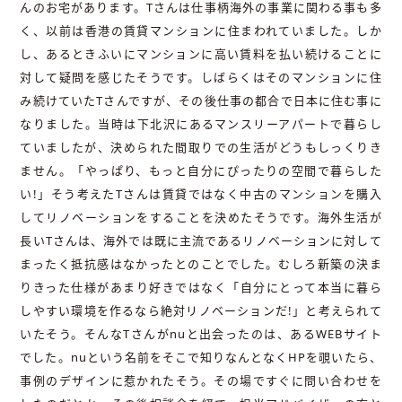
んのお宅があります。Tさんは仕事柄海外の事業に関わる事も多
く、以前は香港の賃貸マンションに住まわれていました。しか
し、あるときふいにマンションに高い賃料を払い続けることに
対して疑問を感じたそうです。しばらくはそのマンションに住
み続けていたTさんですが、その後仕事の都合で日本に住む事に
なりました。当時は下北沢にあるマンスリーアパートで暮らし
ていましたが、決められた間取りでの生活がどうもしっくりき
ません。「やっぱり、もっと自分にぴったりの空間で暮らした
い!」そう考えたTさんは賃貸ではなく中古のマンションを購入
してリノベーションをすることを決めたそうです。海外生活が
長いTさんは、海外では既に主流であるリノベーションに対して
まったく抵抗感はなかったとのことでした。むしろ新築の決ま
りきった仕様があまり好きではなく「自分にとって本当に暮ら
しやすい環境を作るなら絶対リノベーションだ!」と考えられて
いたそう。そんなTさんがnuと出会ったのは、あるWEBサイト
でした。nuという名前をそこで知りなんとなくHPを覗いたら、
事例のデザインに惹かれたそう。その場ですぐに問い合わせを