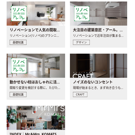
リノベーションで人気の間取りとは？トレンドの間取りと実例を徹底解説
大注目の建築意匠・アール。人気の理由と空間に取り入れるポイント
リノベーション(リノベ)のプランニングで一番最初に決めるのは..
リノベーションで近年注目が集まる建築意匠の一つであるアール..
基礎知識
デザイン
動かせない柱はおしゃれに活用！柱を魅せるリノベーション(リノベ)4選
ノイズのないコンセント
間取り変更を検討する際に、たびたび皆さんの頭を悩ませる動か..
現場が始まるとき、まず向き合うものの一つがコンセントです..
基礎知識
CRAFT
INDEX｜Mr.&Mrs. KOMATSU renovation diary