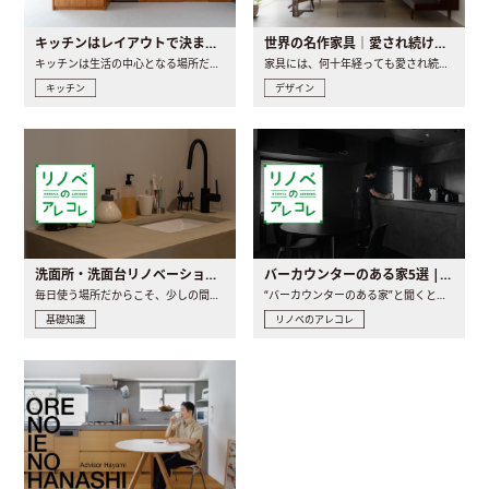
キッチンはレイアウトで決まる。後悔しないための考え方と選び方
世界の名作家具｜愛され続ける理由と一生モノとの出会い方
キッチンは生活の中心となる場所だからこそ、家の中のどこに置..
家具には、何十年経っても愛され続ける「名作」と呼ばれるもの..
キッチン
デザイン
洗面所・洗面台リノベーションの事例と間取りアイデア
バーカウンターのある家5選 | 日常に馴染む“距離の近い”キッチンとは
毎日使う場所だからこそ、少しの間取りの工夫や素材の選び方で..
“バーカウンターのある家”と聞くと、少し特別な、大人のための..
基礎知識
リノベのアレコレ