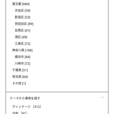
東京都
[684]
渋谷区
[59]
新宿区
[33]
世田谷区
[89]
目黒区
[41]
港区
[49]
江東区
[72]
神奈川県
[184]
横浜市
[84]
川崎市
[72]
千葉県
[51]
埼玉県
[64]
その他
[1]
テーマから事例を探す
ヴィンテージ
［312］
北欧
［91］