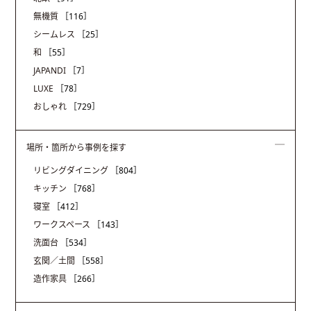
無機質
［116］
シームレス
［25］
和
［55］
JAPANDI
［7］
LUXE
［78］
おしゃれ
［729］
場所・箇所から事例を探す
リビングダイニング
［804］
キッチン
［768］
寝室
［412］
ワークスペース
［143］
洗面台
［534］
玄関／土間
［558］
造作家具
［266］