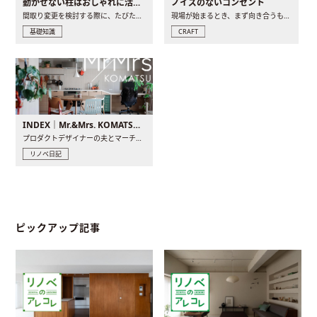
動かせない柱はおしゃれに活用！柱を魅せるリノベーション(リノベ)4選
ノイズのないコンセント
間取り変更を検討する際に、たびたび皆さんの頭を悩ませる動か..
現場が始まるとき、まず向き合うものの一つがコンセントです..
基礎知識
CRAFT
INDEX｜Mr.&Mrs. KOMATSU renovation diary
プロダクトデザイナーの夫とマーチャンダイザーの妻が、夫婦で..
リノベ日記
ピックアップ記事