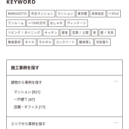
KEYWORD
MARUGOTO
中古マンション
マンション
東京都
世田谷区
〜50㎡
ワンルーム
〜1000万円
おしゃれ
ヴィンテージ
リビング / ダイニング
キッチン
寝室
玄関 / 土間
床
壁 / 天井
無垢素材
タイル
モルタル
コンクリート
躯体現し
市松張り
施工事例を探す
建物から事例を探す
マンション
[921]
一戸建て
[47]
店舗・オフィス
[17]
エリアから事例を探す