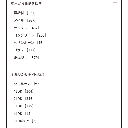
素材から事例を探す
無垢材
［531］
タイル
［567］
モルタル
［432］
コンクリート
［203］
ヘリンボーン
［46］
ガラス
［123］
躯体現し
［379］
間取りから事例を探す
ワンルーム
［52］
1LDK
［304］
2LDK
［346］
3LDK
［139］
4LDK
［15］
5LDK以上
［2］