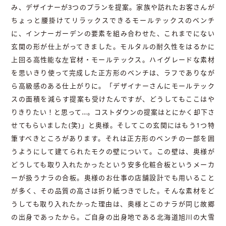
み、デザイナーが3つのプランを提案。家族や訪れたお客さんが
ちょっと腰掛けてリラックスできるモールテックスのベンチ
に、インナーガーデンの要素を組み合わせた、これまでにない
玄関の形が仕上がってきました。モルタルの耐久性をはるかに
上回る高性能な左官材・モールテックス。ハイグレードな素材
を思いきり使って完成した正方形のベンチは、ラフでありなが
ら高級感のある仕上がりに。「デザイナーさんにモールテック
スの面積を減らす提案も受けたんですが、どうしてもここはや
りきりたい！と思って…。コストダウンの提案はとにかく却下さ
せてもらいました(笑)」と奥様。そしてこの玄関にはもう1つ特
筆すべきところがあります。それは正方形のベンチの一部を囲
うようにして建てられたモクの壁について。この壁は、奥様が
どうしても取り入れたかったという安多化粧合板というメーカ
ーが扱うナラの合板。奥様のお仕事の店舗設計でも用いること
が多く、その品質の高さは折り紙つきでした。そんな素材をど
うしても取り入れたかった理由は、奥様とこのナラが同じ故郷
の出身であったから。ご自身の出身地である北海道旭川の大雪