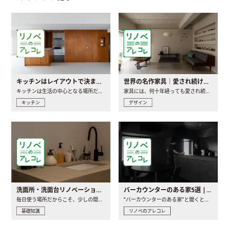
キッチンはレイアウトで決まる。後悔しないための考え方と選び方
世界の名作家具｜愛され続ける理由と一生モノとの出会い方
キッチンは生活の中心となる場所だからこそ、家の中のどこに置..
家具には、何十年経っても愛され続ける「名作」と呼ばれるもの..
キッチン
デザイン
洗面所・洗面台リノベーションの事例と間取りアイデア
バーカウンターのある家5選 | 日常に馴染む“距離の近い”キッチンとは
毎日使う場所だからこそ、少しの間取りの工夫や素材の選び方で..
“バーカウンターのある家”と聞くと、少し特別な、大人のための..
基礎知識
リノベのアレコレ