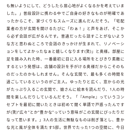
も無いようにして、どうしたら居心地がよくなるかを考えていま
した。」普段設計に携わる中でご自身の好きなものが明確であ
ったからこそ、家づくりもスムーズに進んだんだそう。「宅配
業者の方が玄関を開けるたびに「わぁ！」と声をあげ、そこか
ら必ず会話が広がるんです。普通だったら話すことがないよう
な方と思わぬところで会話のきっかけが生まれて、リノベーシ
ョンをしてよかったなぁと嬉しくなります(笑)」と奥様。部屋に
足を踏み入れた時、一番最初に目に入る場所をとびきり素敵に
するという発想は、店舗の設計を手がける奥様だからこそのも
のだったのかもしれません。そんな玄関で、最も多くの時間を
過ごしているというのがご主人。ゆったりと広く、窓からの光
がたっぷり入るこの玄関で、娘さんに絵本を読んだり、1人の時
間を楽しんだりしているんだそう。「『Ample』っていうコン
セプトを最初に聞いたときは初めて聞く単語で戸惑ったんです
が(笑)“広々”とか“豊かな”っていう意味がこの玄関にぴったりだ
なって思います。」3人の生活に無駄なものは削ぎ落とし、豊か
な光と風が全体を満たすS邸。世界でたった1つの空間に、今日