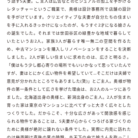
う話すS夫妻。ご主人は広告などのビジュアルの加工を手がける
レタッチャーというご職業で、奥様は設計事務所で店舗の設計
を手がけています。クリエイティブな夫妻が自分たちの住まい
を手に入れるきっかけになったのが、もうすぐ2才になる娘さん
の誕生でした。それまでは世田谷区の緑豊かな地域で暮らして
いたというお2人。家族3人が暮らす唯一無二の空間を作るた
め、中古マンションを購入しリノベーションをすることを決断
しました。2人が新しい住まいに求めたのは、広さと明るさ。
「僕はもう少し都心寄りの場所でもいいかなって思っていたんで
すが、妻はとにかく広い物件を希望していて…そこだけは夫婦で
意見が分かれたところでもありました(笑)」とご主人。奥様が物
件の第一条件として広さを挙げた理由は、お2人のルーツにあり
ました。北海道出身の奥様と、新潟出身のご主人。2人が生まれ
育った家は東京のマンションに比べてずっと大きく広々とした
つくりでした。だからこそ、十分な広さがあって開放感を感じ
られる物件であることは、S夫妻が心からくつろげる家づくりの
ために奥様が絶対に譲れない条件でした。実際に内見に訪れた
のは梅雨明け直後の夏の時期。炎天下の中で娘さんを抱っこし