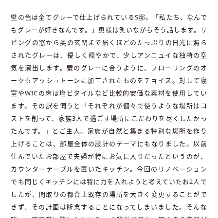
壁の色は全てグレーで仕上げられているS邸。「私たち、なんで
もグレーが好きなんです。」奥様は笑いながらそう話します。リ
ビングの窓から奥の玄関まで届くほどのたっぷりの日光に照ら
されたグレーは、優しく穏やかで、少しアンニュイな独特の空
気を演出します。壁のグレーに合うように、フローリングのオ
ークもアッシュトーンに加工されたものをチョイス。対して寝
室やWICの床は塩ビタイルなど比較的安価な素材を使用してい
ます。その訳を伺うと「それぞれが個々で使うような場所はコ
ストを削って、家族3人で過ごす場所にこだわりを尽くしたかっ
たんです。」とご主人。家族が自然と集まる特別な場所を作り
上げることは、部屋全体の設計のテーマにもなりました。以前
住んでいたお部屋で夫婦が特にお気に入りだったというのが、
カウンターテーブルを置いたキッチン。今回のリノベーション
でも同じくキッチンには特に力を入れようと考えていたお2人で
したが、間取りの都合上既存の場所を大きく変更することがで
きず、その計画は断念することになってしまいました。そんな