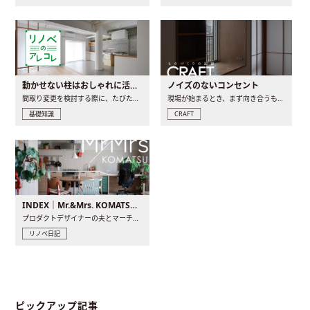
動かせない柱はおしゃれに活用！柱を魅せるリノベーション(リノベ)4選
ノイズのないコンセント
間取り変更を検討する際に、たびたび皆さんの頭を悩ませる動か..
現場が始まるとき、まず向き合うものの一つがコンセントです..
基礎知識
CRAFT
INDEX｜Mr.&Mrs. KOMATSU renovation diary
プロダクトデザイナーの夫とマーチャンダイザーの妻が、夫婦で..
リノベ日記
ピックアップ記事