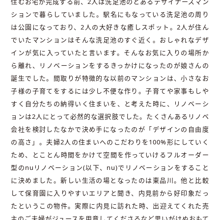
住むお宅が完成する前、2人は洗足池のとあるデザイナーズマン
ションで暮らしていました。駅名にもなっている洗足池の周り
は公園になっており、2人の大好きな癒しスポット。2人が住ん
でいたマンションはそんな洗足池のすぐ近く。おしゃれなデザ
インが気に入っていたと言います。そんなお気に入りの場所か
ら離れ、リノベーションをするきっかけになったのが娘さんの
誕生でした。間取りが特徴的な以前のマンションは、小さなお
子様の子育てをするには少し不便な作り。子育てや家事もしや
すく自分たちの納得いく住まいを、と考えた時に、リノベーシ
ョンは2人にとって必然的な選択肢でした。たくさんあるリノベ
会社を検討したなかで決め手になったのが「デザインの自由度
の高さ」。夫婦2人の住まいへのこだわりを100%形にしていく
ため、とことん時間をかけて空間を作っていけるフルオーダー
型のnuリノベーション(以下、nu)でリノベーションをすること
に決めました。新しい生活の場となったのは東品川。他と比較
して保育園に入りやすいエリアと聞き、内見前から好印象だっ
たというこの物件。実際に内見に訪れた時、出迎えてくれた売
主のご夫婦がジュースを用意してくださるなど思いがけぬおもて