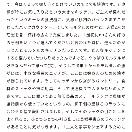
て。今はくるって振り向くだけでいいのでとても快適です。」奥
様が特にお気に入りだという大きなキッチン。ご主人が憧れだ
ったというミーレの食洗機に、奥様が棚割のバランスまでこだ
わったバックカウンター、そしてモルタルの腰壁と、夫婦2人の
理想を目一杯詰め込んで完成しました。「最初にnuさんの好み
の事例をいくつか選んでくださいと言われた時に、選んだのが
ほとんどモルタルのキッチンだったんです。どんなキッチンに
するか悩んでいたつもりだったんですけど、やっぱりモルタルが
好きなんだって思って(笑)」そうして出来上がったモルタルの腰
壁には、小さな横長のニッチが。ここには娘さんのための絵本
が飾られています。そしてキッチンから繋がるパントリー。食
材のストックや掃除用具、そして洗濯機まで入るかなりの大き
さです。ここに置いてある無印良品のスチールラックは奥様が
結婚前から使っていたというもの。廊下側の壁はこのラックに
合わせた幅で設計されました。そしてそのラックの引き出しを
よく見ると、ひとつひとつの引き出しに奥様手書きのラベリング
があることに気がつきます。「主人と家事をシェアするために