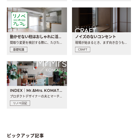
動かせない柱はおしゃれに活用！柱を魅せるリノベーション(リノベ)4選
ノイズのないコンセント
間取り変更を検討する際に、たびたび皆さんの頭を悩ませる動か..
現場が始まるとき、まず向き合うものの一つがコンセントです..
基礎知識
CRAFT
INDEX｜Mr.&Mrs. KOMATSU renovation diary
プロダクトデザイナーの夫とマーチャンダイザーの妻が、夫婦で..
リノベ日記
ピックアップ記事