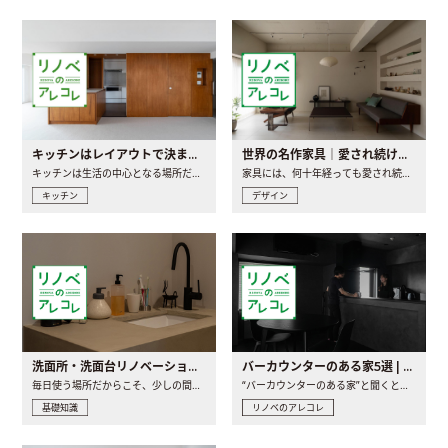
キッチンはレイアウトで決まる。後悔しないための考え方と選び方
世界の名作家具｜愛され続ける理由と一生モノとの出会い方
キッチンは生活の中心となる場所だからこそ、家の中のどこに置..
家具には、何十年経っても愛され続ける「名作」と呼ばれるもの..
キッチン
デザイン
洗面所・洗面台リノベーションの事例と間取りアイデア
バーカウンターのある家5選 | 日常に馴染む“距離の近い”キッチンとは
毎日使う場所だからこそ、少しの間取りの工夫や素材の選び方で..
“バーカウンターのある家”と聞くと、少し特別な、大人のための..
基礎知識
リノベのアレコレ