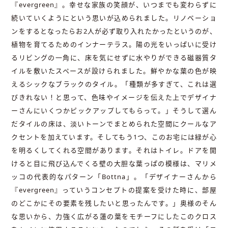
『evergreen』。幸せな家族の笑顔が、いつまでも変わらずに
続いていくようにという思いが込められました。リノベーショ
ンをするとなったらお2人が必ず取り入れたかったというのが、
植物を育てるためのインナーテラス。陽の光をいっぱいに受け
るリビングの一角に、床を気にせずに水やりができる磁器質タ
イルを敷いたスペースが設けられました。鮮やかな葉の色が映
えるシックなブラックのタイル。「種類が多すぎて、これは選
びきれない！と思って、色味やイメージを伝えた上でデザイナ
ーさんにいくつかピックアップしてもらって。」そうして選ん
だタイルの床は、淡いトーンでまとめられた空間にクールなア
クセントを加えています。そしてもう1つ、このお宅には緑が心
を明るくしてくれる空間があります。それはトイレ。ドアを開
けると目に飛び込んでくる壁の大胆な葉っぱの模様は、マリメ
ッコの代表的なパターン「Bottna」。「デザイナーさんから
『evergreen』っていうコンセプトの提案を受けた時に、部屋
のどこかにその要素を残したいと思ったんです。」奥様のそん
な思いから、力強く広がる蓮の葉をモチーフにしたこのクロス