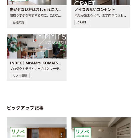
動かせない柱はおしゃれに活用！柱を魅せるリノベーション(リノベ)4選
ノイズのないコンセント
間取り変更を検討する際に、たびたび皆さんの頭を悩ませる動か..
現場が始まるとき、まず向き合うものの一つがコンセントです..
基礎知識
CRAFT
INDEX｜Mr.&Mrs. KOMATSU renovation diary
プロダクトデザイナーの夫とマーチャンダイザーの妻が、夫婦で..
リノベ日記
ピックアップ記事