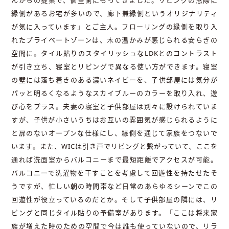
縁側があるお宅が多いので、廊下兼縁側というオリジナリティ
が気に入っています」とご主人。フローリングの縁側を取り入
れたプライベートゾーンは、木の温かみが感じられる安らぎの
空間に。タイル貼りのスタイリッシュなLDKとのコントラスト
が引き立ち、寝室とリビングで異なる使い方ができます。寝室
の壁には落ち着きのある濃いネイビーを、子供部屋には気分が
パッと明るくなるようなスカイブルーのカラーを取り入れ、遊
び心をプラス。夫妻の寝室と子供部屋は別々に設けられていま
すが、子供が小さいうちはお互いの雰囲気が感じられるように
と扉のないオープンな仕様にし、縁側を通じて家族をつないで
います。また、WICは引き戸でリビングと繋がっていて、ここを
通れば洗面室からバルコニーまで最短距離でアクセスが可能。
バルコニーで洗濯物を干すことを考慮して回遊性を持たせたそ
うですが、忙しい朝の時間帯など日常のあらゆるシーンでこの
回遊性が役立っているのだとか。そして子供部屋の隣には、リ
ビングと同じタイル貼りの予備室があります。「ここは将来家
族が増えた時のための空間で今は誰も使っていないので、リラ