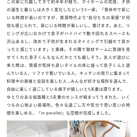
この家に引越してきて約半年が経ち、マイホームの完成、子供
の誕生と暮らしは大きく変化したというS一家。「育休中で家に
いる時間が長いのですが、賃貸時代より“自分たちの家感”が何
倍も感じられて、家にいる時間が楽しいし、寛げます。あと、リ
ビングが広いおかげで息子がハイハイで動き回れるスペースも
沢山あるし、改めて子供が生まれるタイミングで引越せて良か
ったと感じています」と奥様。その隣で取材チームに笑顔を見
せてくれた息子くんもなんだかとても嬉しそう。友人が遊びに
来た際は、質感が気持ち良いタイルの床に座って息子くんと遊
んでいる人、ソファで寛いでいる人、キッチンの周りに集まって
料理中の奥様と会話を楽しむ人…みんなが好きな場所を選んで、
自由に楽しく過ごしている様子が嬉しいとS夫妻は語ります。
ゆとりのある総面積とS夫妻のセンスが相まってうまれた、いく
つもの心地よい居場所。色々な過ごし方や気分で思い思いの時
間を楽しめる、『in parallel』な空間が完成しました。