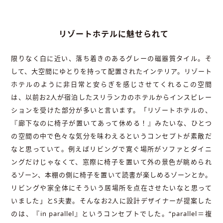
リゾートホテルに魅せられて
限りなく白に近い、落ち着きのあるグレーの磁器質タイル。そ
して、大空間にゆとりを持って配置されたインテリア。リゾート
ホテルのように非日常と安らぎを感じさせてくれるこの空間
は、以前お2人が宿泊したスリランカのホテルからインスピレー
ションを受けた部分が多いと言います。「リゾートホテルの、
『廊下なのに椅子が置いてあって休める！』みたいな、ひとつ
の空間の中で色々な気分を味わえるというコンセプトが素敵だ
なと思っていて。例えばリビングで寛ぐ場所がソファとダイニ
ングだけじゃなくて、窓際に椅子を置いて外の景色が眺められ
るゾーン、本棚の側に椅子を置いて読書が楽しめるゾーンとか。
リビングや家全体にそういう居場所を点在させたいなと思って
いました」とS夫妻。そんなお2人に設計デザイナーが提案した
のは、『in parallel』というコンセプトでした。“parallel＝複