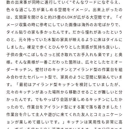
数の出来事が同時に進行していく”そんなワードになぞらえ、
色々な過ごし方が楽しめる空間をイメージ。出来上がったの
は、玄関扉を開けると約25畳のLDKが広がる大空間です。「イ
メージ収集の時に参考にしていた画像は海外のお宅ばかりで、
タイル貼りの家も多かったんです。だから憧れがあったという
のと、元々持っていた木製の家具が映えるように床はタイルに
しました。裸足で歩くとひんやりとした質感が気持ち良いし、
子供の食べこぼしもさっと拭き取れてお手入れも楽です」と奥
様。そんな奥様が一番こだわった箇所は、広々としたセミオー
ダーキッチン。壁付けのキッチンとアイランド型の作業台を組
み合わせたセパレート型で、家具のように空間に馴染んでいま
す。「最初はアイランド型キッチンを検討していましたが、
元々のキッチンがあった場所から移動させることが難しいと分
かったんです。でもやっぱり会話が楽しめるキッチンにしたか
ったので、作業台をアイランド型にする案で落ち着きました！
作業台を介して主人や遊びに来てくれた友人とコミュニケーシ
ョンが楽しめて嬉しいです。」キッチンは実用性も非常に高