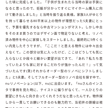
した頃に完成しました。「子供が生まれたら当時の家は手狭に
なると思ったので、妊娠が分かってすぐにマイホーム購入に向
けて動き出しました」と当時を振り返る奥様。家族3人がゆとり
を持って暮らせる80平米以上の物件が理想だったS夫妻にとっ
て、予算を優先するなら中古マンションがマスト。しかし中古
をそのまま買うのではデザイン面で物足りないと考え、リノベ
済み物件を中心に家探しをスタートしました。最終的に5件くら
い内見したそうですが、「ここだ！と思える物件には中々出会
えなくて。この部分は気に入ったけど、ここはどうしても気に
入らないとか段々と細かい要望が出てきて、『あれ？私たち思
っていたよりも家に対するこだわりが強かったんだ！』って気
づいたんです(笑)それからオーダー型のリノベにシフトしまし
た」とS夫妻。そしてフルオーダー型のリノベ会社を探す中で、
nuリノベーション(以下、nu)に出会います。「nuさんのインス
タで事例を見た時に、テイストに偏りがなくて、一人ひとりの
要望にきちんと向き合ってくれそうだなと思ったんです。物件探
しから一貫してお願いできるのも魅力的で、当初井の頭線は視