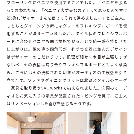
フローリングにベニヤを使用することでした。「ベニヤを張る
って言われた時、『ベニヤ？大丈夫なの？』って思ったんですけ
ど(笑)デザイナーさんを信じてそれで進めました。」とご主人。
もともとダイニングの床にはグレーのフレキシブルボードを使
用することが決まっていましたが、タイル状のフレキシブルボ
ードに合わせベニヤも同じ規格で貼ることで統一感を持たせた
仕上がりに。幅の違う四角形が一列ずつ交互に並んだデザイン
はデザイナーのこだわりです。肌理が細かく木目が主張しすぎ
ないベニヤの表情は隣り合うフレキシブルボードともよく馴染
み、さらにはその洗練された印象がオーディオの主役感を引き
立てます。ソファやダイニングセットは北欧スタイルのオーダ
ー家具を取り扱うSAC worksで揃えられました。念願のオーデ
ィオとお気に入りの家具が配置されたリビングを見て、ご主人
はリノベーションした喜びを感じるそうです。