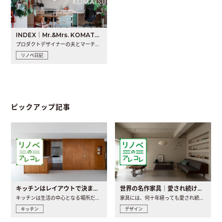
INDEX｜Mr.&Mrs. KOMATSU renovation diary
プロダクトデザイナーの夫とマーチャンダイザーの妻が、夫婦で..
リノベ日記
ピックアップ記事
キッチンはレイアウトで決まる。後悔しないための考え方と選び方
世界の名作家具｜愛され続ける理由と一生モノとの出会い方
キッチンは生活の中心となる場所だからこそ、家の中のどこに置..
家具には、何十年経っても愛され続ける「名作」と呼ばれるもの..
キッチン
デザイン