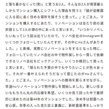
と落ち着かなくって(笑)」と笑うお2人。そんなお2人が賃貸暮ら
しからマンション購入にシフトした理由を伺うと「娘が幼稚園
に入る前に長く住める場所を探そうと思って。」とご主人。マ
ンションを購入するにあたり、リノベーションは当たり前の選
択肢として2人の頭の中にあったと言います。「いつかリノベし
たいねっていう話は出ていたので、リノベ会社のInstagramを
いくつかフォローしていたんですが、その中にnuさんがありま
した。」と奥様。実際にリノベーションをするとなった時に、
フォローしていたリノベ会社の中で物件探しから一貫して依頼
できるリノベ会社をピックアップし、いくつか検討して周った
と言います。「限られた予算の中でもやりたいことが色々あっ
て。それが一番叶えられそうだなって感じたのがnuさんでし
た。」とご主人。リノベーションへの期待を膨らませながら、
早速nuリノベーションで物件探しを開始しました。新しい住ま
いももちろん丸の内沿線を希望。いくつか見て回った中で最終
的に決めたのは築44年のマンションでした。決め手は耐震への
安心感。年季の入った見た目と裏腹に、新耐震基準をしっかり