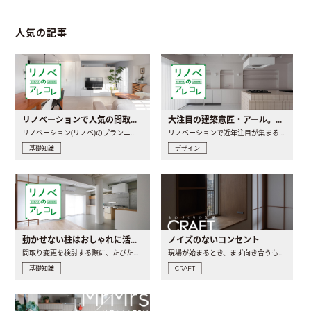
人気の記事
リノベーションで人気の間取りとは？トレンドの間取りと実例を徹底解説
大注目の建築意匠・アール。人気の理由と空間に取り入れるポイント
リノベーション(リノベ)のプランニングで一番最初に決めるのは..
リノベーションで近年注目が集まる建築意匠の一つであるアール..
基礎知識
デザイン
動かせない柱はおしゃれに活用！柱を魅せるリノベーション(リノベ)4選
ノイズのないコンセント
間取り変更を検討する際に、たびたび皆さんの頭を悩ませる動か..
現場が始まるとき、まず向き合うものの一つがコンセントです..
基礎知識
CRAFT