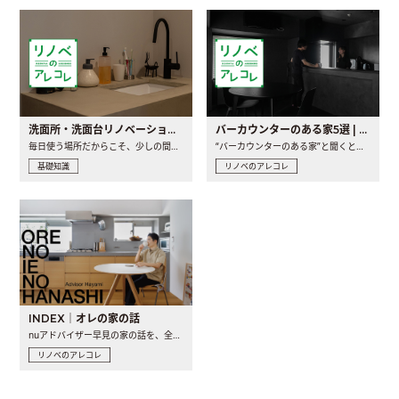
洗面所・洗面台リノベーションの事例と間取りアイデア
バーカウンターのある家5選 | 日常に馴染む“距離の近い”キッチンとは
毎日使う場所だからこそ、少しの間取りの工夫や素材の選び方で..
“バーカウンターのある家”と聞くと、少し特別な、大人のための..
基礎知識
リノベのアレコレ
INDEX｜オレの家の話
nuアドバイザー早見の家の話を、全4話でお届け。リノベーションを..
リノベのアレコレ