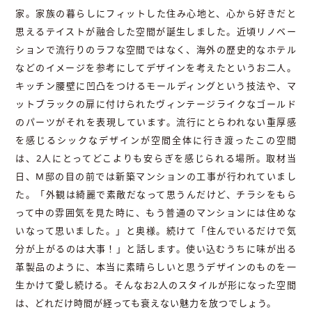
家。家族の暮らしにフィットした住み心地と、心から好きだと
思えるテイストが融合した空間が誕生しました。近頃リノベー
ションで流行りのラフな空間ではなく、海外の歴史的なホテル
などのイメージを参考にしてデザインを考えたというお二人。
キッチン腰壁に凹凸をつけるモールディングという技法や、マ
ットブラックの扉に付けられたヴィンテージライクなゴールド
のパーツがそれを表現しています。流行にとらわれない重厚感
を感じるシックなデザインが空間全体に行き渡ったこの空間
は、2人にとってどこよりも安らぎを感じられる場所。取材当
日、M邸の目の前では新築マンションの工事が行われていまし
た。「外観は綺麗で素敵だなって思うんだけど、チラシをもら
って中の雰囲気を見た時に、もう普通のマンションには住めな
いなって思いました。」と奥様。続けて「住んでいるだけで気
分が上がるのは大事！」と話します。使い込むうちに味が出る
革製品のように、本当に素晴らしいと思うデザインのものを一
生かけて愛し続ける。そんなお2人のスタイルが形になった空間
は、どれだけ時間が経っても衰えない魅力を放つでしょう。