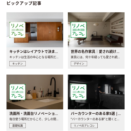
ピックアップ記事
キッチンはレイアウトで決まる。後悔しないための考え方と選び方
世界の名作家具｜愛され続ける理由と一生モノとの出会い方
キッチンは生活の中心となる場所だからこそ、家の中のどこに置..
家具には、何十年経っても愛され続ける「名作」と呼ばれるもの..
キッチン
デザイン
洗面所・洗面台リノベーションの事例と間取りアイデア
バーカウンターのある家5選 | 日常に馴染む“距離の近い”キッチンとは
毎日使う場所だからこそ、少しの間取りの工夫や素材の選び方で..
“バーカウンターのある家”と聞くと、少し特別な、大人のための..
基礎知識
リノベのアレコレ