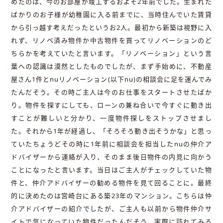
めたのは、今のお部屋が竣工するおよそ2年前でした。生まれた
ばかりのお子様が幼稚園に入る前までに、当時住んでいた賃貸
から引っ越す考えだったというお2人。最初から新築は視野に入
れず、リノベ済み物件か中古物件を買ってリノベーションのど
ちらかを考えていたと言います。「リノベーション」という言
葉への認識は漠然としたものでしたが、まず手始めに、不動産
屋さん1件とnuリノベーション(以下nu)の相談会に足を運んでみ
たんだそう。その時ご主人は今のお仕事をスタートさせたばか
り。物件を探すにしても、ローンの兼ね合いで今すぐに動き出
すことが難しいと分かり、一度物件探しをストップさせまし
た。それから1年が経過し、「そろそろ動き出そうかな」と思っ
ていたちょうどその時に1年前に相談会を担当したnuの仲介ア
ドバイザーから連絡が入り、そのまま後日物件の内見に向かう
ことになったと言います。当日はご主人がチェックしていた物
件と、仲介アドバイザーの勧める物件を見て回ることに。最終
的に決めたのは宮崎台にある築23年のマンション。こちらは仲
介アドバイザーの紹介でしたが、ご主人も以前から物件仲介サ
イトで気になっていた物件だったんだそう。実際に訪れてみる