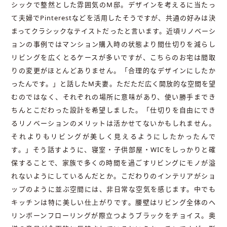
シックで整然とした雰囲気のM邸。デザインを考えるに当たっ
て夫婦でPinterestなどを活用したそうですが、共通の好みは決
まってクラシックなテイストだったと言います。近頃リノベーシ
ョンの事例ではマンション購入時の状態より間仕切りを減らし
リビングを広くとるケースが多いですが、こちらのお宅は間取
りの変更がほとんどありません。「合理的なデザインにしたか
ったんです。」と話したM夫妻。ただただ広く開放的な空間を望
むのではなく、それぞれの場所に意味があり、使い勝手までき
ちんとこだわった設計を希望しました。「仕切りを自由にでき
るリノベーションのメリットは活かせてないかもしれません。
それよりもリビングが美しく見えるようにしたかったんで
す。」そう話すように、寝室・子供部屋・WICをしっかりと確
保することで、家族で多くの時間を過ごすリビングにモノが溢
れないようにしているんだとか。こだわりのインテリアがショ
ップのように並ぶ空間には、非日常な空気を感じます。中でも
キッチンは特に美しい仕上がりです。腰壁はリビング全体のヘ
リンボーンフローリングが際立つようブラックをチョイス。奥