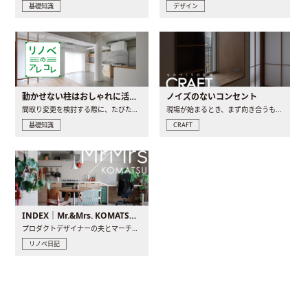
基礎知識
デザイン
動かせない柱はおしゃれに活用！柱を魅せるリノベーション(リノベ)4選
ノイズのないコンセント
間取り変更を検討する際に、たびたび皆さんの頭を悩ませる動か..
現場が始まるとき、まず向き合うものの一つがコンセントです..
基礎知識
CRAFT
INDEX｜Mr.&Mrs. KOMATSU renovation diary
プロダクトデザイナーの夫とマーチャンダイザーの妻が、夫婦で..
リノベ日記