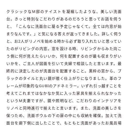
クラシックなM邸のテイストを凝縮したような、美しい洗面
台。きっと特別なこだわりがあるのだろうと思ってお話を伺う
と、「こんなに洗面台に凝る予定じゃなくて。全ては内窓が始
まりなんです。」と気になる答えが返ってきました。詳しく伺う
と、お2人がリノベを始める時から必ず取り入れたいと思ってい
たのがリビングの内窓。窓を設ける時、リビングからみた向こ
う側に何が見えたらいいか、何を配置するのが最も収まりがい
いかを、ご主人が図面を引いて夫婦で相談したと言います。最
終的に決定したのが洗面台を配置すること。黒枠の窓から、ブ
ラックのタイルと丸い鏡が覗く仕上がりになりました。革のフ
レームが印象的なGUBIのアドネミラー。いずれ引っ越すことを
考えてこれまではなかなか気に入った家具を揃えられなかった
というM夫妻ですが、鏡や照明など、こだわりのインテリアを
リノベと同時進行で揃えたと言います。また、洗面の美しさを
保つため、洗面ボウルの下の扉の中にも収納を確保。加えて洗
面台を廊下側に出したことで、もともと洗面があったお風呂場