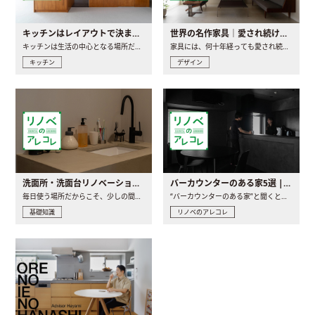
キッチンはレイアウトで決まる。後悔しないための考え方と選び方
世界の名作家具｜愛され続ける理由と一生モノとの出会い方
キッチンは生活の中心となる場所だからこそ、家の中のどこに置..
家具には、何十年経っても愛され続ける「名作」と呼ばれるもの..
キッチン
デザイン
洗面所・洗面台リノベーションの事例と間取りアイデア
バーカウンターのある家5選 | 日常に馴染む“距離の近い”キッチンとは
毎日使う場所だからこそ、少しの間取りの工夫や素材の選び方で..
“バーカウンターのある家”と聞くと、少し特別な、大人のための..
基礎知識
リノベのアレコレ