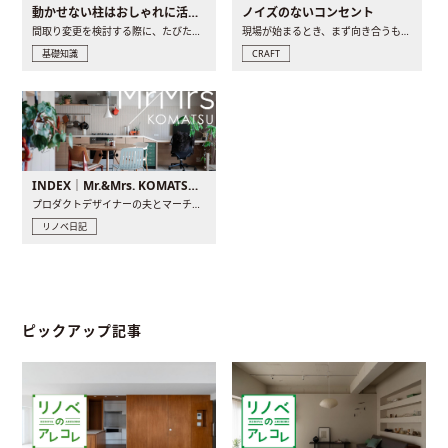
動かせない柱はおしゃれに活用！柱を魅せるリノベーション(リノベ)4選
ノイズのないコンセント
間取り変更を検討する際に、たびたび皆さんの頭を悩ませる動か..
現場が始まるとき、まず向き合うものの一つがコンセントです..
基礎知識
CRAFT
INDEX｜Mr.&Mrs. KOMATSU renovation diary
プロダクトデザイナーの夫とマーチャンダイザーの妻が、夫婦で..
リノベ日記
ピックアップ記事