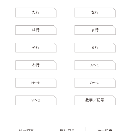
た行
な行
は行
ま行
や行
ら行
わ行
A〜G
H〜N
O〜U
V〜Z
数字／記号