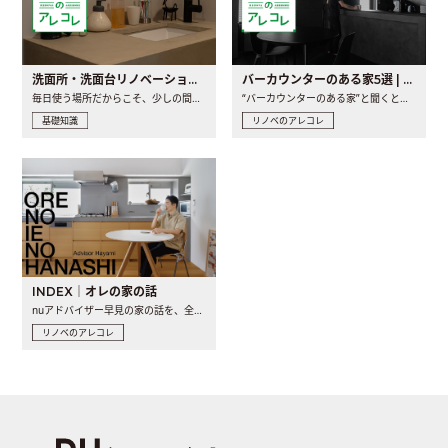
洗面所・洗面台リノベーションの事例と間取りアイデア
バーカウンターのある家5選 | 日常に馴染む“距離の近い”キッチンとは
毎日使う場所だからこそ、少しの間取りの工夫や素材の選び方で..
“バーカウンターのある家”と聞くと、少し特別な、大人のための..
基礎知識
リノベのアレコレ
INDEX｜オレの家の話
nuアドバイザー早見の家の話を、全4話でお届け。リノベーションを..
リノベのアレコレ