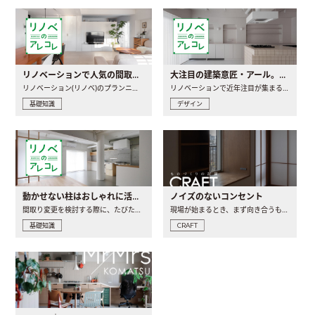
リノベーションで人気の間取りとは？トレンドの間取りと実例を徹底解説
大注目の建築意匠・アール。人気の理由と空間に取り入れるポイント
リノベーション(リノベ)のプランニングで一番最初に決めるのは..
リノベーションで近年注目が集まる建築意匠の一つであるアール..
基礎知識
デザイン
動かせない柱はおしゃれに活用！柱を魅せるリノベーション(リノベ)4選
ノイズのないコンセント
間取り変更を検討する際に、たびたび皆さんの頭を悩ませる動か..
現場が始まるとき、まず向き合うものの一つがコンセントです..
基礎知識
CRAFT