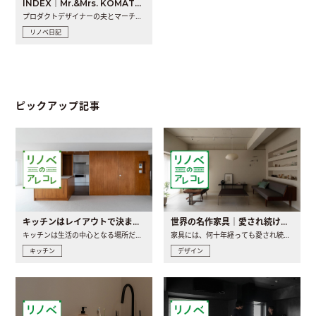
INDEX｜Mr.&Mrs. KOMATSU renovation diary
プロダクトデザイナーの夫とマーチャンダイザーの妻が、夫婦で..
リノベ日記
ピックアップ記事
キッチンはレイアウトで決まる。後悔しないための考え方と選び方
世界の名作家具｜愛され続ける理由と一生モノとの出会い方
キッチンは生活の中心となる場所だからこそ、家の中のどこに置..
家具には、何十年経っても愛され続ける「名作」と呼ばれるもの..
キッチン
デザイン