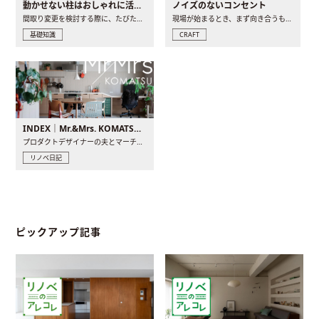
動かせない柱はおしゃれに活用！柱を魅せるリノベーション(リノベ)4選
ノイズのないコンセント
間取り変更を検討する際に、たびたび皆さんの頭を悩ませる動か..
現場が始まるとき、まず向き合うものの一つがコンセントです..
基礎知識
CRAFT
INDEX｜Mr.&Mrs. KOMATSU renovation diary
プロダクトデザイナーの夫とマーチャンダイザーの妻が、夫婦で..
リノベ日記
ピックアップ記事