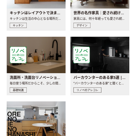
キッチンはレイアウトで決まる。後悔しないための考え方と選び方
世界の名作家具｜愛され続ける理由と一生モノとの出会い方
キッチンは生活の中心となる場所だからこそ、家の中のどこに置..
家具には、何十年経っても愛され続ける「名作」と呼ばれるもの..
キッチン
デザイン
洗面所・洗面台リノベーションの事例と間取りアイデア
バーカウンターのある家5選 | 日常に馴染む“距離の近い”キッチンとは
毎日使う場所だからこそ、少しの間取りの工夫や素材の選び方で..
“バーカウンターのある家”と聞くと、少し特別な、大人のための..
基礎知識
リノベのアレコレ