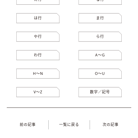
は行
ま行
や行
ら行
わ行
A〜G
H〜N
O〜U
V〜Z
数字／記号
前の記事
一覧に戻る
次の記事