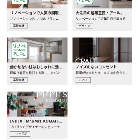
リノベーションで人気の間取りとは？トレンドの間取りと実例を徹底解説
大注目の建築意匠・アール。人気の理由と空間に取り入れるポイント
リノベーション(リノベ)のプランニングで一番最初に決めるのは..
リノベーションで近年注目が集まる建築意匠の一つであるアール..
基礎知識
デザイン
動かせない柱はおしゃれに活用！柱を魅せるリノベーション(リノベ)4選
ノイズのないコンセント
間取り変更を検討する際に、たびたび皆さんの頭を悩ませる動か..
現場が始まるとき、まず向き合うものの一つがコンセントです..
基礎知識
CRAFT
INDEX｜Mr.&Mrs. KOMATSU renovation diary
プロダクトデザイナーの夫とマーチャンダイザーの妻が、夫婦で..
リノベ日記