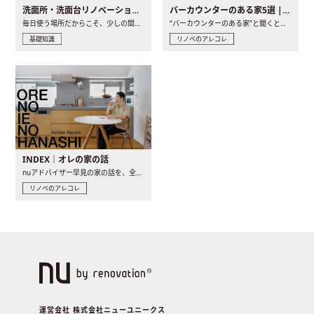
洗面所・洗面台リノベーションの事例と間取りアイデア
バーカウンターのある家5選 | 日常に馴染む“距離の近い”キッチンとは
毎日使う場所だからこそ、少しの間取りの工夫や素材の選び方で..
“バーカウンターのある家”と聞くと、少し特別な、大人のための..
基礎知識
リノベのアレコレ
INDEX｜オレの家の話
nuアドバイザー早見の家の話を、全4話でお届け。リノベーションを..
リノベのアレコレ
運営会社 株式会社ニューユニークス